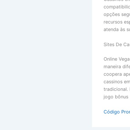
compatibili
opções segu
recursos es
atenda às s
Sites De Ca
Online Vega
maneira dif
coopera ape
cassinos em
tradicional
jogo bônus 
Código Pro