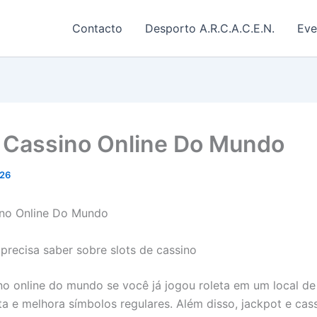
Contacto
Desporto A.R.C.A.C.E.N.
Eve
 Cassino Online Do Mundo
026
ino Online Do Mundo
precisa saber sobre slots de cassino
no online do mundo se você já jogou roleta em um local de 
 e melhora símbolos regulares. Além disso, jackpot e cass