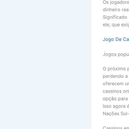
Os jogadore
dinheiro rea
Significado
ele, que ex
Jogo De Ca
Jogos popul
O próximo 
perdendo a 
oferecem um
cassinos on
opção para 
Isso agora 
Nações Sul
Cassinos em