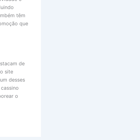
luindo
também têm
promoção que
estacam de
o site
 um desses
 cassino
borear o