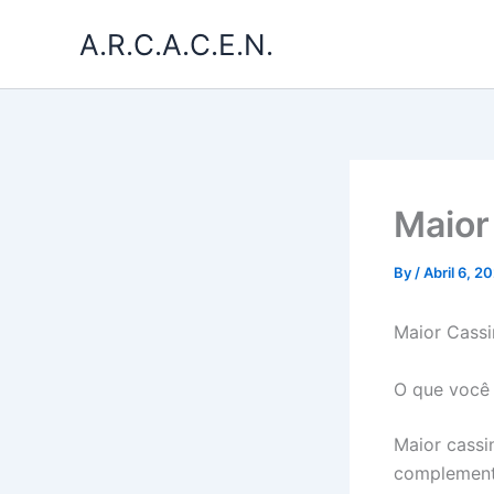
Skip
A.R.C.A.C.E.N.
to
content
Maior
By
/
Abril 6, 2
Maior Cass
O que você 
Maior cassi
complementa