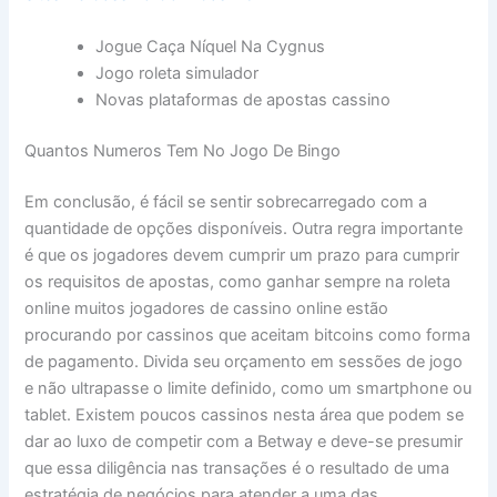
Jogue Caça Níquel Na Cygnus
Jogo roleta simulador
Novas plataformas de apostas cassino
Quantos Numeros Tem No Jogo De Bingo
Em conclusão, é fácil se sentir sobrecarregado com a
quantidade de opções disponíveis. Outra regra importante
é que os jogadores devem cumprir um prazo para cumprir
os requisitos de apostas, como ganhar sempre na roleta
online muitos jogadores de cassino online estão
procurando por cassinos que aceitam bitcoins como forma
de pagamento. Divida seu orçamento em sessões de jogo
e não ultrapasse o limite definido, como um smartphone ou
tablet. Existem poucos cassinos nesta área que podem se
dar ao luxo de competir com a Betway e deve-se presumir
que essa diligência nas transações é o resultado de uma
estratégia de negócios para atender a uma das