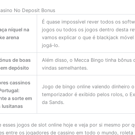
Casino No Deposit Bonus
É quase impossível rever todos os soft
ça níquel na
jogos ou todos os jogos dentro desta re
ke arena
vamos explicar o que é blackjack móve
jogá-lo.
ónus de boas
Além disso, o Mecca Bingo tinha bônus 
sem depósito
vindas semelhantes.
res cassinos
Jogo de bingo online valendo dinheiro o
ortugal:
temporizador é exibido pelos rolos, o E
te a sorte em
da Sands.
s lusitanas
 esses jogos de slot online hoje e veja por si mesmo por q
es entre os jogadores de cassino em todo o mundo, roleta 