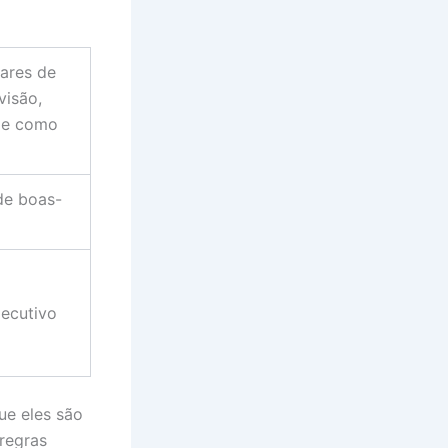
wares de
visão,
l e como
de boas-
xecutivo
ue eles são
regras