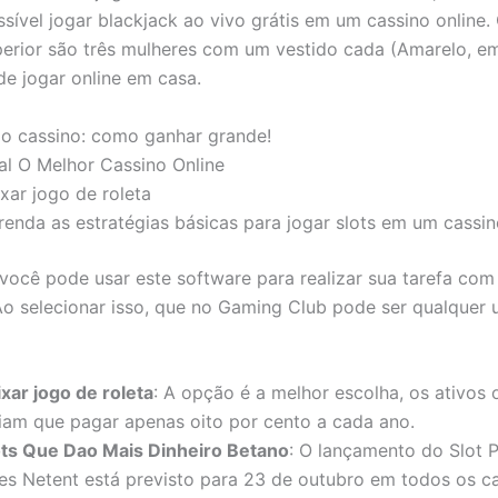
ssível jogar blackjack ao vivo grátis em um cassino online.
perior são três mulheres com um vestido cada (Amarelo, 
 jogar online em casa.
o cassino: como ganhar grande!
al O Melhor Cassino Online
xar jogo de roleta
renda as estratégias básicas para jogar slots em um cassi
você pode usar este software para realizar sua tarefa com
 Ao selecionar isso, que no Gaming Club pode ser qualquer
xar jogo de roleta
:
A opção é a melhor escolha, os ativos o
riam que pagar apenas oito por cento a cada ano.
ots Que Dao Mais Dinheiro Betano
:
O lançamento do Slot P
es Netent está previsto para 23 de outubro em todos os c