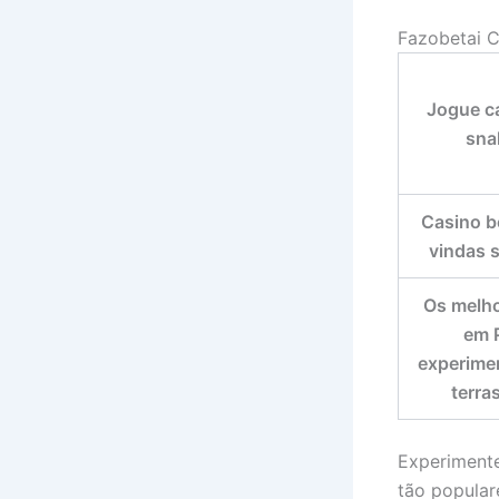
Fazobetai 
Jogue ca
sna
Casino b
vindas 
Os melho
em P
experimen
terra
Experimente
tão popular