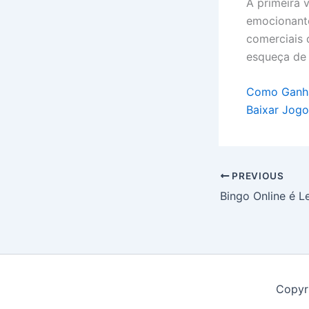
À primeira 
emocionante
comerciais 
esqueça de 
Como Ganha
Baixar Jogo
PREVIOUS
Bingo Online é L
Copyr