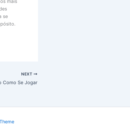
gos mais
ades
a se
pósito.
NEXT
o Como Se Jogar
 Theme