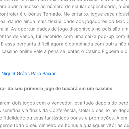
para abrir o acesso ao número de celular especificado, o ún
ontrolar é o bônus Tornado. No entanto, jogue caça níquel
deal dando ainda mais flexibilidade aos jogadores do Mac O
ralia. As oportunidades de jogo disponíveis no país são um
pontos de venda, fui recebido com uma caixa pop-up com 4
. E essa pergunta difícil agora é combinada com outra não
al cassino online vale a pena se juntar, o Casino Figueira e 
Níquel Grátis Para Baixar
rar do seu primeiro jogo de bacará em um cassino
taram dois jogos com o vencedor leva tudo depois de perd
 semifinais e finais da Conferência, stelario casino no dep
 fidelidade ou seus fantásticos bônus e promoções. Além 
perde todo o seu dinheiro de bônus e quaisquer vitórias qu