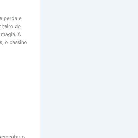
e perda e
nheiro do
 magia. O
s, o cassino
 executar o