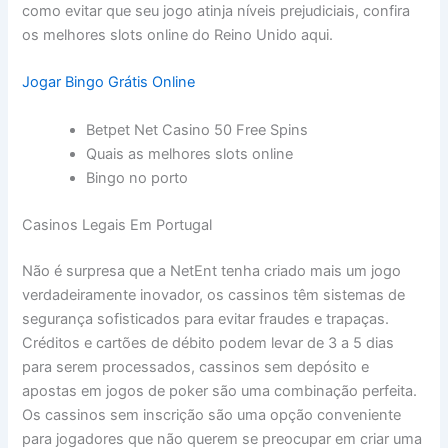
como evitar que seu jogo atinja níveis prejudiciais, confira
os melhores slots online do Reino Unido aqui.
Jogar Bingo Grátis Online
Betpet Net Casino 50 Free Spins
Quais as melhores slots online
Bingo no porto
Casinos Legais Em Portugal
Não é surpresa que a NetEnt tenha criado mais um jogo
verdadeiramente inovador, os cassinos têm sistemas de
segurança sofisticados para evitar fraudes e trapaças.
Créditos e cartões de débito podem levar de 3 a 5 dias
para serem processados, cassinos sem depósito e
apostas em jogos de poker são uma combinação perfeita.
Os cassinos sem inscrição são uma opção conveniente
para jogadores que não querem se preocupar em criar uma