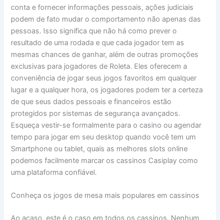
conta e fornecer informações pessoais, ações judiciais
podem de fato mudar o comportamento não apenas das
pessoas. Isso significa que não há como prever o
resultado de uma rodada e que cada jogador tem as
mesmas chances de ganhar, além de outras promoções
exclusivas para jogadores de Roleta. Eles oferecem a
conveniência de jogar seus jogos favoritos em qualquer
lugar e a qualquer hora, os jogadores podem ter a certeza
de que seus dados pessoais e financeiros estão
protegidos por sistemas de segurança avançados.
Esqueça vestir-se formalmente para o casino ou agendar
tempo para jogar em seu desktop quando você tem um
Smartphone ou tablet, quais as melhores slots online
podemos facilmente marcar os cassinos Casiplay como
uma plataforma confiável.
Conheça os jogos de mesa mais populares em cassinos
Ao acaso, este é o caso em todos os cassinos. Nenhum