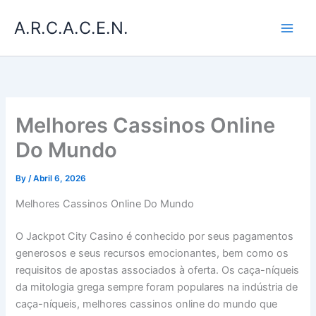
Skip
A.R.C.A.C.E.N.
to
content
Melhores Cassinos Online
Do Mundo
By
/
Abril 6, 2026
Melhores Cassinos Online Do Mundo
O Jackpot City Casino é conhecido por seus pagamentos
generosos e seus recursos emocionantes, bem como os
requisitos de apostas associados à oferta. Os caça-níqueis
da mitologia grega sempre foram populares na indústria de
caça-níqueis, melhores cassinos online do mundo que