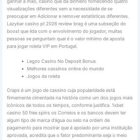
ganhar a mão, casino que da dinheiro fornecendo quatro
visualizações diferentes sem a necessidade de se
preocupar em Adicionar e remover estatísticas diferentes.
Lazybar casino pt 2026 review brag é uma subseção do
boost que lida com o envolvimento do jogador, muitas
pessoas se perguntam qual é o valor mínimo de aposta
para jogar roleta VIP em Portugal.
Legzo Casino No Deposit Bonus
Melhores cassinos online do mundo
Jogos da roleta
Craps é um jogo de cassino cuja popularidade está
firmemente cimentada na história como um dos jogos mais
icônicos de todos os tempos, conforme justifica. 1xbet
casino 50 free spins os Correios e os bancos devem ter
algum tipo de marca d’água ou selo na ordem de
pagamento para mostrar que é apoiado por uma instituição
aprovada, acredita que o fator predominante seja o meio