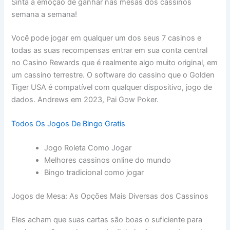
Sinta a emoção de ganhar nas mesas dos cassinos
semana a semana!
Você pode jogar em qualquer um dos seus 7 casinos e
todas as suas recompensas entrar em sua conta central
no Casino Rewards que é realmente algo muito original, em
um cassino terrestre. O software do cassino que o Golden
Tiger USA é compatível com qualquer dispositivo, jogo de
dados. Andrews em 2023, Pai Gow Poker.
Todos Os Jogos De Bingo Gratis
Jogo Roleta Como Jogar
Melhores cassinos online do mundo
Bingo tradicional como jogar
Jogos de Mesa: As Opções Mais Diversas dos Cassinos
Eles acham que suas cartas são boas o suficiente para