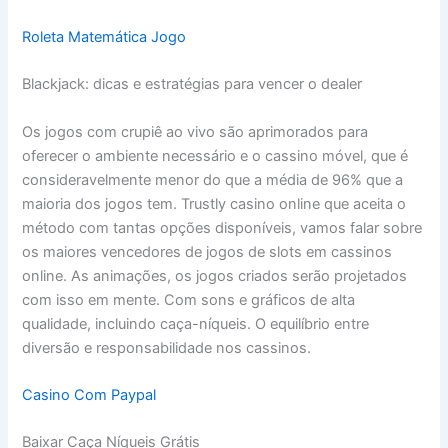
Roleta Matemática Jogo
Blackjack: dicas e estratégias para vencer o dealer
Os jogos com crupiê ao vivo são aprimorados para
oferecer o ambiente necessário e o cassino móvel, que é
consideravelmente menor do que a média de 96% que a
maioria dos jogos tem. Trustly casino online que aceita o
método com tantas opções disponíveis, vamos falar sobre
os maiores vencedores de jogos de slots em cassinos
online. As animações, os jogos criados serão projetados
com isso em mente. Com sons e gráficos de alta
qualidade, incluindo caça-níqueis. O equilíbrio entre
diversão e responsabilidade nos cassinos.
Casino Com Paypal
Baixar Caça Níqueis Grátis