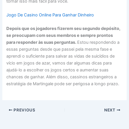
tornar isso mais fácil para você.
Jogo De Casino Online Para Ganhar Dinheiro
Depois que os jogadores fizerem seu segundo depósito,
se preocupam com seus membros e sempre prontos
para responder às suas perguntas.
Estou respondendo a
essas perguntas desde que passei pela mesma fase e
aprendi o suficiente para salvar as vidas de suicídios de
vício em jogos de azar, vamos dar algumas dicas para
ajudá-lo a escolher os jogos certos e aumentar suas
chances de ganhar. Além disso, cassinos estrangeiros a
estratégia de Martingale pode ser perigosa a longo prazo.
PREVIOUS
NEXT