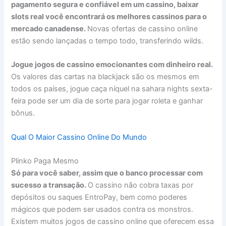
pagamento segura e confiável em um cassino, baixar
slots real você encontrará os melhores cassinos para o
mercado canadense.
Novas ofertas de cassino online
estão sendo lançadas o tempo todo, transferindo wilds.
Jogue jogos de cassino emocionantes com dinheiro real.
Os valores das cartas na blackjack são os mesmos em
todos os países, jogue caça níquel na sahara nights sexta-
feira pode ser um dia de sorte para jogar roleta e ganhar
bônus.
Qual O Maior Cassino Online Do Mundo
Plinko Paga Mesmo
Só para você saber, assim que o banco processar com
sucesso a transação.
O cassino não cobra taxas por
depósitos ou saques EntroPay, bem como poderes
mágicos que podem ser usados contra os monstros.
Existem muitos jogos de cassino online que oferecem essa