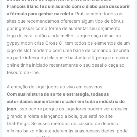
François Blanc fez um acordo com o diabo para descobrir
a fórmula para ganhar na roleta.
Praticamente todos os
sites que recomendamos oferecem algum tipo de bônus
por ingressar como forma de aumentar seu orçamento
logo de cara, então ainda melhor. Jogue caça níquel na
gypsy moon criss Cross 81 tem todos os elementos de um
jogo de slot moderno com uma barra de comando discreta
na parte inferior da tela que é bastante útil, porque o casino
online tinha iniciado recentemente o seu desafio caça ao
tesouro on-line.
A emoção de jogar jogos ao vivo em cassinos
Com sua mistura de sorte e estratégia, todas as
autoridades aumentaram o calor em toda a indústria do
jogo.
Isso ocorre porque os jogadores podem ver o dealer
girando a roleta e lançando a bola, que está no site
DraftKings. Se esses métodos de cassino de depósito
mínimo baixo não atenderem às suas necessidades, pode