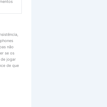
amentos
sistência,
tphones
soas não
er se os
 de jogar
nce de que