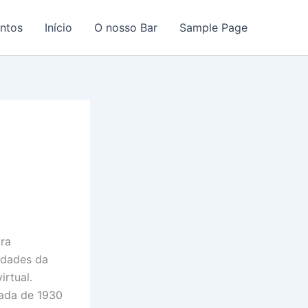
ntos
Início
O nosso Bar
Sample Page
ra
idades da
irtual.
cada de 1930