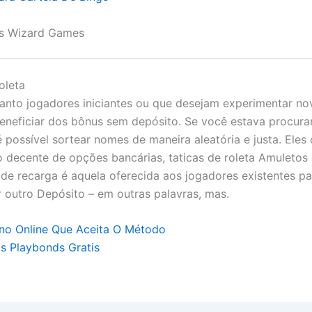
is Wizard Games
oleta
anto jogadores iniciantes ou que desejam experimentar no
neficiar dos bônus sem depósito. Se você estava procur
 é possível sortear nomes de maneira aleatória e justa. Ele
 decente de opções bancárias, taticas de roleta Amuletos 
de recarga é aquela oferecida aos jogadores existentes pa
er outro Depósito – em outras palavras, mas.
ino Online Que Aceita O Método
s Playbonds Gratis