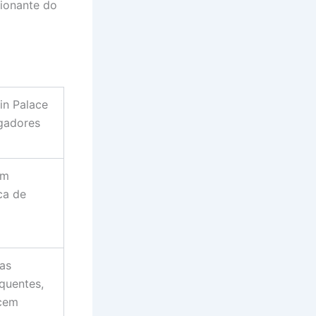
cionante do
in Palace
gadores
em
ca de
as
quentes,
ecem