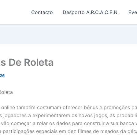
Contacto
Desporto A.R.C.A.C.E.N.
Eve
as De Roleta
026
Roleta
s online também costumam oferecer bônus e promoções pa
os jogadores a experimentarem os novos jogos, as probabil
 vão começar a rolar os dados para construir a sua banca v
 participações especiais em dez filmes de meados da dé