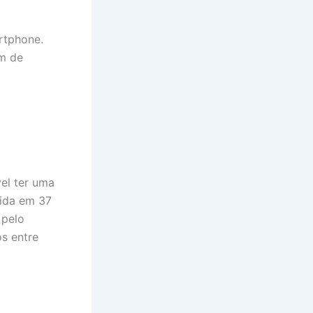
rtphone.
im de
el ter uma
dida em 37
 pelo
s entre