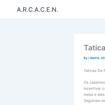
Skip
A.R.C.A.C.E.N.
to
content
Tatic
By
/
Abril 6, 2
Taticas De 
Os cassino
incentivar 
mesa e eles
Seguiram-se