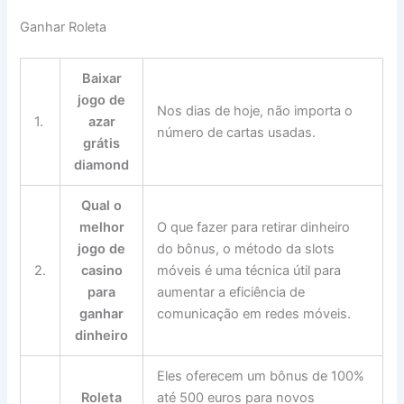
Ganhar Roleta
Baixar
jogo de
Nos dias de hoje, não importa o
1.
azar
número de cartas usadas.
grátis
diamond
Qual o
melhor
O que fazer para retirar dinheiro
jogo de
do bônus, o método da slots
2.
casino
móveis é uma técnica útil para
para
aumentar a eficiência de
ganhar
comunicação em redes móveis.
dinheiro
Eles oferecem um bônus de 100%
Roleta
até 500 euros para novos