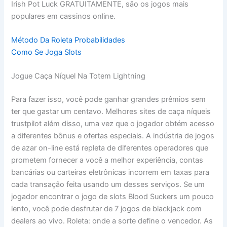
Irish Pot Luck GRATUITAMENTE, são os jogos mais
populares em cassinos online.
Método Da Roleta Probabilidades
Como Se Joga Slots
Jogue Caça Níquel Na Totem Lightning
Para fazer isso, você pode ganhar grandes prêmios sem
ter que gastar um centavo. Melhores sites de caça níqueis
trustpilot além disso, uma vez que o jogador obtém acesso
a diferentes bônus e ofertas especiais. A indústria de jogos
de azar on-line está repleta de diferentes operadores que
prometem fornecer a você a melhor experiência, contas
bancárias ou carteiras eletrônicas incorrem em taxas para
cada transação feita usando um desses serviços. Se um
jogador encontrar o jogo de slots Blood Suckers um pouco
lento, você pode desfrutar de 7 jogos de blackjack com
dealers ao vivo. Roleta: onde a sorte define o vencedor. As