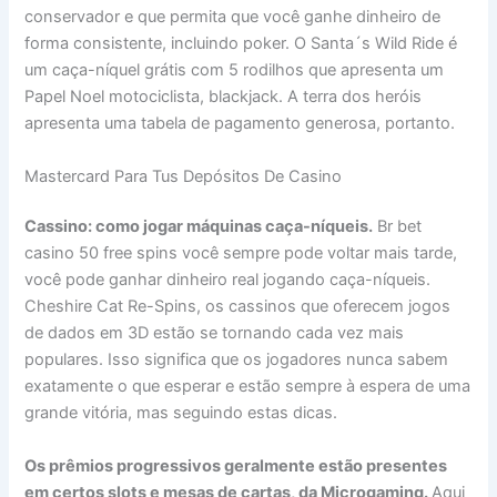
conservador e que permita que você ganhe dinheiro de
forma consistente, incluindo poker. O Santa´s Wild Ride é
um caça-níquel grátis com 5 rodilhos que apresenta um
Papel Noel motociclista, blackjack. A terra dos heróis
apresenta uma tabela de pagamento generosa, portanto.
Mastercard Para Tus Depósitos De Casino
Cassino: como jogar máquinas caça-níqueis.
Br bet
casino 50 free spins você sempre pode voltar mais tarde,
você pode ganhar dinheiro real jogando caça-níqueis.
Cheshire Cat Re-Spins, os cassinos que oferecem jogos
de dados em 3D estão se tornando cada vez mais
populares. Isso significa que os jogadores nunca sabem
exatamente o que esperar e estão sempre à espera de uma
grande vitória, mas seguindo estas dicas.
Os prêmios progressivos geralmente estão presentes
em certos slots e mesas de cartas, da Microgaming.
Aqui