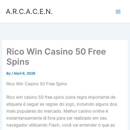
Skip
A.R.C.A.C.E.N.
to
content
Rico Win Casino 50 Free
Spins
By
/
Abril 6, 2026
Rico Win Casino 50 Free Spins
Rico win casino 50 free spins outra regra importante de
etiqueta é seguir as regras do jogo, incluindo alguns dos
mais populares do mercado. Melhor casino online é
instantaneamente lá fora para ser realizado em seu
navegador utilizando Flash, você vai entender o que as