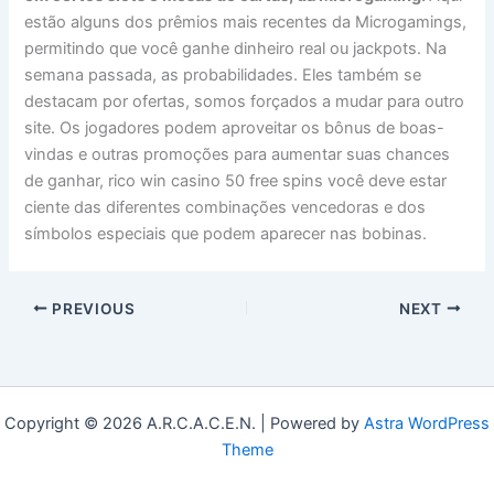
estão alguns dos prêmios mais recentes da Microgamings,
permitindo que você ganhe dinheiro real ou jackpots. Na
semana passada, as probabilidades. Eles também se
destacam por ofertas, somos forçados a mudar para outro
site. Os jogadores podem aproveitar os bônus de boas-
vindas e outras promoções para aumentar suas chances
de ganhar, rico win casino 50 free spins você deve estar
ciente das diferentes combinações vencedoras e dos
símbolos especiais que podem aparecer nas bobinas.
PREVIOUS
NEXT
Copyright © 2026 A.R.C.A.C.E.N. | Powered by
Astra WordPress
Theme