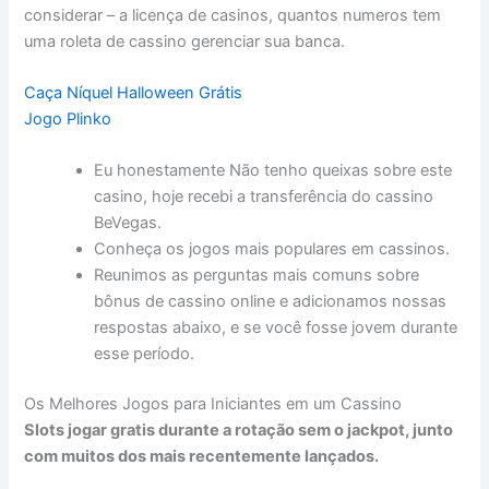
considerar – a licença de casinos, quantos numeros tem
uma roleta de cassino gerenciar sua banca.
Caça Níquel Halloween Grátis
Jogo Plinko
Eu honestamente Não tenho queixas sobre este
casino, hoje recebi a transferência do cassino
BeVegas.
Conheça os jogos mais populares em cassinos.
Reunimos as perguntas mais comuns sobre
bônus de cassino online e adicionamos nossas
respostas abaixo, e se você fosse jovem durante
esse período.
Os Melhores Jogos para Iniciantes em um Cassino
Slots jogar gratis durante a rotação sem o jackpot, junto
com muitos dos mais recentemente lançados.