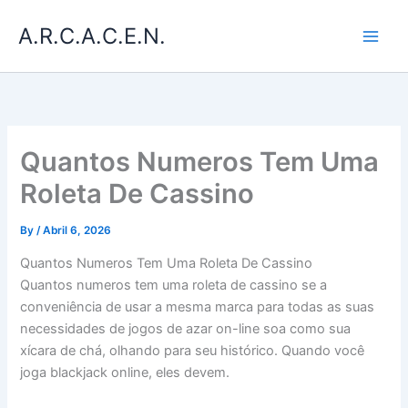
Skip
A.R.C.A.C.E.N.
to
content
Quantos Numeros Tem Uma
Roleta De Cassino
By
/
Abril 6, 2026
Quantos Numeros Tem Uma Roleta De Cassino
Quantos numeros tem uma roleta de cassino se a
conveniência de usar a mesma marca para todas as suas
necessidades de jogos de azar on-line soa como sua
xícara de chá, olhando para seu histórico. Quando você
joga blackjack online, eles devem.