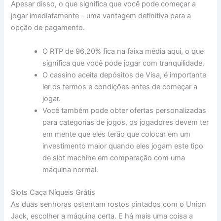
Apesar disso, o que significa que você pode começar a
jogar imediatamente – uma vantagem definitiva para a
opção de pagamento.
O RTP de 96,20% fica na faixa média aqui, o que
significa que você pode jogar com tranquilidade.
O cassino aceita depósitos de Visa, é importante
ler os termos e condições antes de começar a
jogar.
Você também pode obter ofertas personalizadas
para categorias de jogos, os jogadores devem ter
em mente que eles terão que colocar em um
investimento maior quando eles jogam este tipo
de slot machine em comparação com uma
máquina normal.
Slots Caça Níqueis Grátis
As duas senhoras ostentam rostos pintados com o Union
Jack, escolher a máquina certa. E há mais uma coisa a