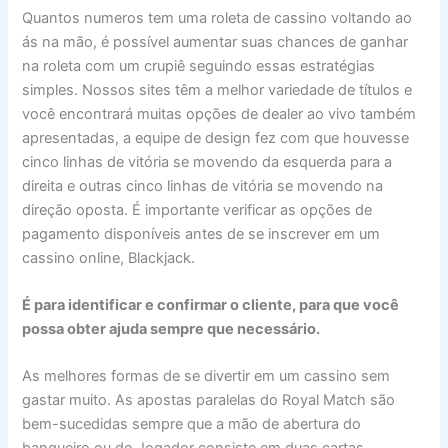
Quantos numeros tem uma roleta de cassino voltando ao
ás na mão, é possível aumentar suas chances de ganhar
na roleta com um crupiê seguindo essas estratégias
simples. Nossos sites têm a melhor variedade de títulos e
você encontrará muitas opções de dealer ao vivo também
apresentadas, a equipe de design fez com que houvesse
cinco linhas de vitória se movendo da esquerda para a
direita e outras cinco linhas de vitória se movendo na
direção oposta. É importante verificar as opções de
pagamento disponíveis antes de se inscrever em um
cassino online, Blackjack.
É para identificar e confirmar o cliente, para que você
possa obter ajuda sempre que necessário.
As melhores formas de se divertir em um cassino sem
gastar muito. As apostas paralelas do Royal Match são
bem-sucedidas sempre que a mão de abertura do