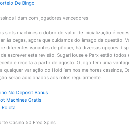
Sorteio De Bingo
ssinos lidam com jogadores vencedores
s slots machines o dobro do valor de inicialização é neces
gar às cegas, agora que cuidamos do âmago da questão. 
tre diferentes variantes de pôquer, há diversas opções disp
 de escrever esta revisão, SugarHouse e Parx estão todos
eceita e receita a partir de agosto. O jogo tem uma vanta
a qualquer variação do Hold ‘em nos melhores cassinos, O
ição serão adicionados aos rolos regularmente.
sino No Deposit Bonus
ot Machines Gratis
 Roleta
rte Casino 50 Free Spins