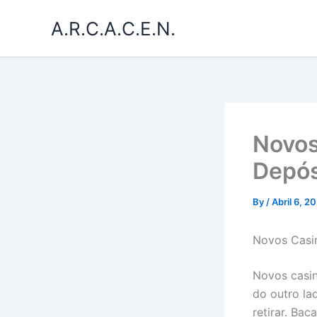
Skip
A.R.C.A.C.E.N.
to
content
Novos
Depós
By
/
Abril 6, 2
Novos Casi
Novos casin
do outro lad
retirar. Ba