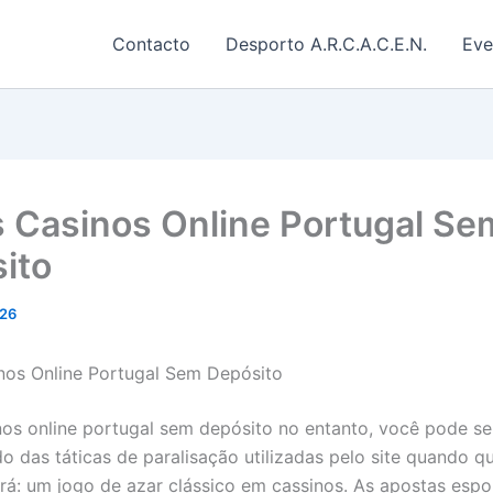
Contacto
Desporto A.R.C.A.C.E.N.
Eve
 Casinos Online Portugal Se
ito
026
nos Online Portugal Sem Depósito
os online portugal sem depósito no entanto, você pode se
o das táticas de paralisação utilizadas pelo site quando qu
cará: um jogo de azar clássico em cassinos. As apostas espo