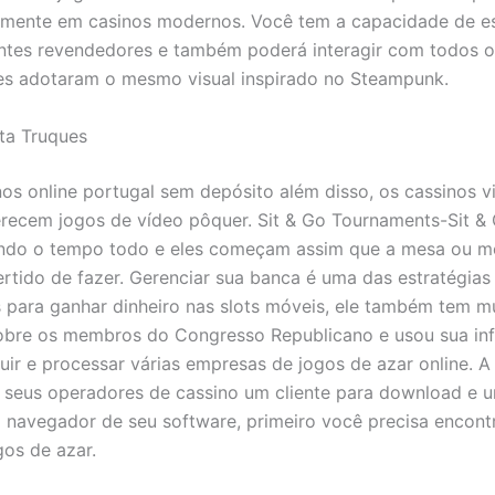
lmente em casinos modernos. Você tem a capacidade de e
entes revendedores e também poderá interagir com todos 
es adotaram o mesmo visual inspirado no Steampunk.
ta Truques
os online portugal sem depósito além disso, os cassinos vi
ecem jogos de vídeo pôquer. Sit & Go Tournaments-Sit & 
endo o tempo todo e eles começam assim que a mesa ou me
vertido de fazer. Gerenciar sua banca é uma das estratégias
 para ganhar dinheiro nas slots móveis, ele também tem m
sobre os membros do Congresso Republicano e usou sua inf
uir e processar várias empresas de jogos de azar online. A
 seus operadores de cassino um cliente para download e 
navegador de seu software, primeiro você precisa encon
gos de azar.