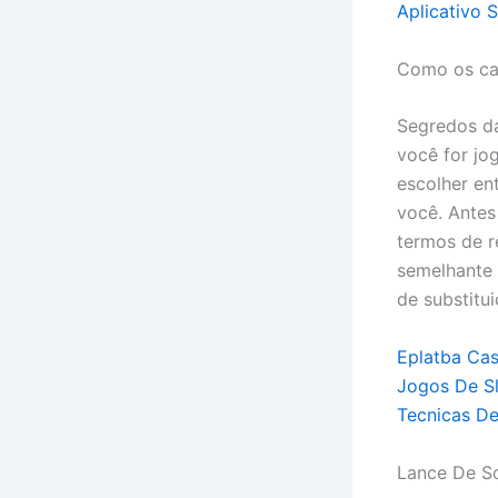
Aplicativo 
Como os ca
Segredos da
você for jo
escolher en
você. Antes
termos de r
semelhante 
de substitu
Eplatba Ca
Jogos De Sl
Tecnicas De
Lance De So