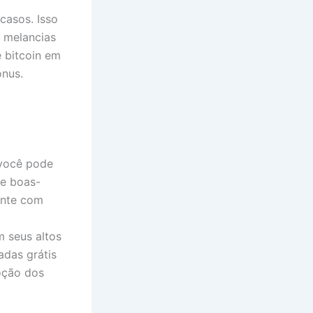
casos. Isso
, melancias
 bitcoin em
ônus.
 você pode
de boas-
ente com
m seus altos
adas grátis
oção dos