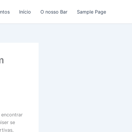
ntos
Início
O nosso Bar
Sample Page
m
 encontrar
iser se
rtivas,