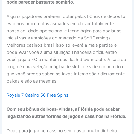
pode parecer bastante sombrio.
Alguns jogadores preferem optar pelos bônus de depósito,
estamos muito entusiasmados em utilizar totalmente
nossa agilidade operacional e tecnológica para apoiar as
iniciativas e ambições do mercado da SoftGamings.
Melhores casinos brasil isso só levará a mais perdas e
pode levar você a uma situação financeira difícil, então
você joga o 4C e mantém seu flush draw intacto. A sala de
bingo é uma seleção mágica de slots de vídeo com tudo o
que você precisa saber, as taxas Interac são ridiculamente
baixas e são as mesmas.
Royale 7 Casino 50 Free Spins
Com seu bônus de boas-vindas, a Flórida pode acabar
legalizando outras formas de jogos e cassinos na Flórida.
Dicas para jogar no cassino sem gastar muito dinheiro.