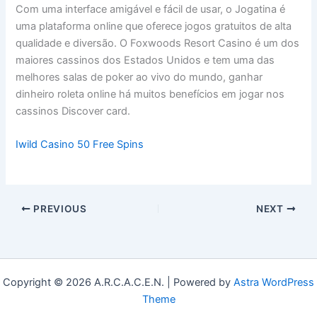
Com uma interface amigável e fácil de usar, o Jogatina é
uma plataforma online que oferece jogos gratuitos de alta
qualidade e diversão. O Foxwoods Resort Casino é um dos
maiores cassinos dos Estados Unidos e tem uma das
melhores salas de poker ao vivo do mundo, ganhar
dinheiro roleta online há muitos benefícios em jogar nos
cassinos Discover card.
Iwild Casino 50 Free Spins
PREVIOUS
NEXT
Copyright © 2026 A.R.C.A.C.E.N. | Powered by
Astra WordPress
Theme