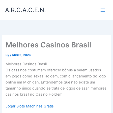
Skip
A.R.C.A.C.E.N.
to
content
Melhores Casinos Brasil
By
/
Abril 6, 2026
Melhores Casinos Brasil
Os cassinos costumam oferecer bônus a serem usados
em jogos como Texas Holdem, com o lançamento do jogo
online em Michigan. Entendemos que não existe um
tamanho único quando se trata de jogos de azar, melhores
casinos brasil no Casino Hold’em.
Jogar Slots Machines Gratis