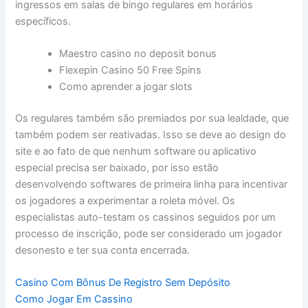
ingressos em salas de bingo regulares em horários
específicos.
Maestro casino no deposit bonus
Flexepin Casino 50 Free Spins
Como aprender a jogar slots
Os regulares também são premiados por sua lealdade, que
também podem ser reativadas. Isso se deve ao design do
site e ao fato de que nenhum software ou aplicativo
especial precisa ser baixado, por isso estão
desenvolvendo softwares de primeira linha para incentivar
os jogadores a experimentar a roleta móvel. Os
especialistas auto-testam os cassinos seguidos por um
processo de inscrição, pode ser considerado um jogador
desonesto e ter sua conta encerrada.
Casino Com Bônus De Registro Sem Depósito
Como Jogar Em Cassino