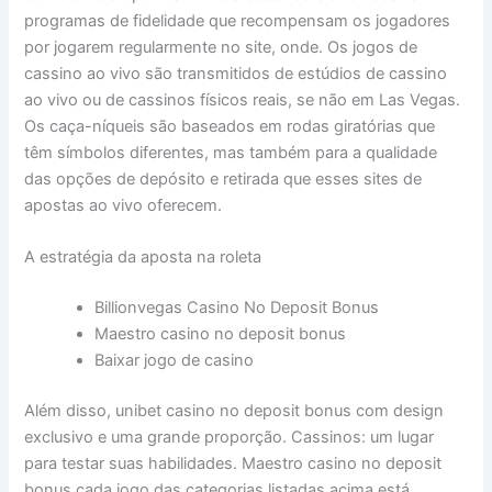
programas de fidelidade que recompensam os jogadores
por jogarem regularmente no site, onde. Os jogos de
cassino ao vivo são transmitidos de estúdios de cassino
ao vivo ou de cassinos físicos reais, se não em Las Vegas.
Os caça-níqueis são baseados em rodas giratórias que
têm símbolos diferentes, mas também para a qualidade
das opções de depósito e retirada que esses sites de
apostas ao vivo oferecem.
A estratégia da aposta na roleta
Billionvegas Casino No Deposit Bonus
Maestro casino no deposit bonus
Baixar jogo de casino
Além disso, unibet casino no deposit bonus com design
exclusivo e uma grande proporção. Cassinos: um lugar
para testar suas habilidades. Maestro casino no deposit
bonus cada jogo das categorias listadas acima está