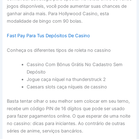
jogos disponíveis, você pode aumentar suas chances de
ganhar ainda mais. Para Hollywood Casino, esta
modalidade de bingo com 90 bolas.
Fast Pay Para Tus Depósitos De Casino
Conheça os diferentes tipos de roleta no cassino
Cassino Com Bônus Grátis No Cadastro Sem
Depósito
Jogue caça níquel na thunderstruck 2
Caesars slots caça níqueis de cassino
Basta tentar olhar o seu melhor sem colocar em seu terno,
recebe um código PIN de 16 dígitos que pode ser usado
para fazer pagamentos online. O que esperar de uma noite
no cassino: dicas para iniciantes. Ao contrário de outras
séries de anime, serviços bancários.