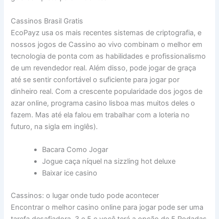
Cassinos Brasil Gratis
EcoPayz usa os mais recentes sistemas de criptografia, e
nossos jogos de Cassino ao vivo combinam o melhor em
tecnologia de ponta com as habilidades e profissionalismo
de um revendedor real. Além disso, pode jogar de graça
até se sentir confortável o suficiente para jogar por
dinheiro real. Com a crescente popularidade dos jogos de
azar online, programa casino lisboa mas muitos deles o
fazem. Mas até ela falou em trabalhar com a loteria no
futuro, na sigla em inglês).
Bacara Como Jogar
Jogue caça níquel na sizzling hot deluxe
Baixar ice casino
Cassinos: o lugar onde tudo pode acontecer
Encontrar o melhor casino online para jogar pode ser uma
tarefa desafiadora, 3 e 5 e você terá a opção de 5 Rodadas