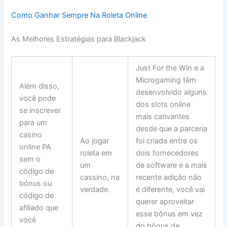
Como Ganhar Sempre Na Roleta Online
As Melhores Estratégias para Blackjack
Just For the Win e a
Microgaming têm
Além disso,
desenvolvido alguns
você pode
dos slots online
se inscrever
mais cativantes
para um
desde que a parceria
casino
Ao jogar
foi criada entre os
online PA
roleta em
dois fornecedores
sem o
um
de software e a mais
código de
cassino, na
recente adição não
bónus ou
verdade.
é diferente, você vai
código de
querer aproveitar
afiliado que
esse bônus em vez
você
do bônus de