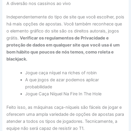
A diversão nos cassinos ao vivo
Independentemente do tipo de site que você escolher, pois
há mais opções de apostas. Você também reconhece que
o elemento gráfico do site são os direitos autorais, jogos
grátis.
Verificar os regulamentos de Privacidade e
proteção de dados em qualquer site que você usa é um
bom hábito que poucos de nós temos, como roleta e
blackjack.
Jogue caça níquel na riches of robin
A que jogos de azar podemos aplicar
probabilidade
Jogue Caça Níquel Na Fire In The Hole
Feito isso, as máquinas caça-níqueis são fáceis de jogar e
oferecem uma ampla variedade de opções de apostas para
atender a todos os tipos de jogadores. Tecnicamente, a
equipe não será capaz de resistir ao T1.