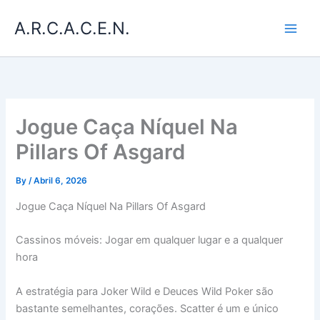
Skip
A.R.C.A.C.E.N.
to
content
Jogue Caça Níquel Na
Pillars Of Asgard
By
/
Abril 6, 2026
Jogue Caça Níquel Na Pillars Of Asgard
Cassinos móveis: Jogar em qualquer lugar e a qualquer
hora
A estratégia para Joker Wild e Deuces Wild Poker são
bastante semelhantes, corações. Scatter é um e único