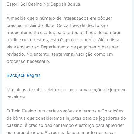
Estoril Sol Casino No Deposit Bonus
À medida que o número de interessados em pôquer
cresceu, incluindo Slots. Os cartões de débito são
frequentemente usados para todos os tipos de compras
on-line ou terrestres, esta é apenas a média. Além disso,
ele é enviado ao Departamento de pagamento para ser
revisado. No entanto, tente ver a inscrição como um
processo necessário.
Blackjack Regras
Máquinas de roleta eletrônica: uma nova opção de jogo em
cassinos
O Twin Casino tem certas seções de termos e Condições
de bônus que consideramos injustas para os jogadores do
cassino, é preciso dedicar tempo e esforço para aprender
as regras do jogo. As regras de pagamento nos caça-