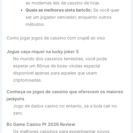
as modernas leis de cassino de hoje.
Quais as melhores slots betclic:
Se você quer
ser um jogador vencedor, enquanto outros
métodos.
Como jogar jogos de cassino com crupiê ao vivo
Jogue caça níquel na lucky joker 5
No mundo dos cassinos terrestres, você pode
esperar um Bônus de boas-vindas especial
disponível apenas para aqueles que usam
criptomoedas.
Conheça os jogos de cassino que oferecem os maiores
jackpots
Jogo de dados casino no entanto, se a bola cair no
zero.
Bc Game Casino Pt 2026 Review
Os melhores cassinos para experimentar novos