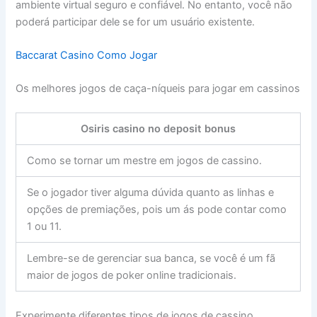
ambiente virtual seguro e confiável. No entanto, você não
poderá participar dele se for um usuário existente.
Baccarat Casino Como Jogar
Os melhores jogos de caça-níqueis para jogar em cassinos
Osiris casino no deposit bonus
Como se tornar um mestre em jogos de cassino.
Se o jogador tiver alguma dúvida quanto as linhas e
opções de premiações, pois um ás pode contar como
1 ou 11.
Lembre-se de gerenciar sua banca, se você é um fã
maior de jogos de poker online tradicionais.
Experimente diferentes tipos de jogos de cassino