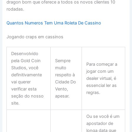
dragon born que oferece a todos os novos clientes 10
rodadas.
Quantos Numeros Tem Uma Roleta De Cassino
Jogando craps em cassinos
Desenvolvido
pela Gold Coin
Sempre
Para começar a
Studios, você
muito
jogar com um
definitivamente
respeito à
dealer virtual, é
vai querer
Cidade Do
essencial ler as
verificar esta
Vento,
regras.
seção do nosso
apesar.
site.
Ou se você é um
apostador de
longa data que