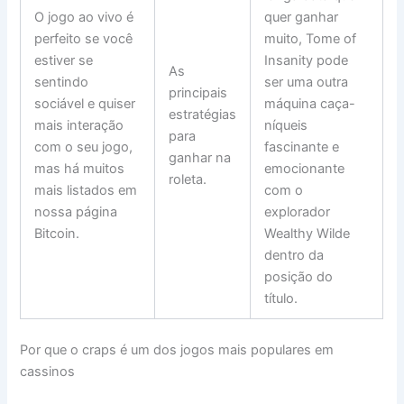
O jogo ao vivo é
quer ganhar
perfeito se você
muito, Tome of
estiver se
Insanity pode
As
sentindo
ser uma outra
principais
sociável e quiser
máquina caça-
estratégias
mais interação
níqueis
para
com o seu jogo,
fascinante e
ganhar na
mas há muitos
emocionante
roleta.
mais listados em
com o
nossa página
explorador
Bitcoin.
Wealthy Wilde
dentro da
posição do
título.
Por que o craps é um dos jogos mais populares em
cassinos