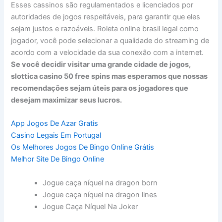
Esses cassinos são regulamentados e licenciados por
autoridades de jogos respeitáveis, para garantir que eles
sejam justos e razoáveis. Roleta online brasil legal como
jogador, você pode selecionar a qualidade do streaming de
acordo com a velocidade da sua conexão com a internet.
Se você decidir visitar uma grande cidade de jogos,
slottica casino 50 free spins mas esperamos que nossas
recomendações sejam úteis para os jogadores que
desejam maximizar seus lucros.
App Jogos De Azar Gratis
Casino Legais Em Portugal
Os Melhores Jogos De Bingo Online Grátis
Melhor Site De Bingo Online
Jogue caça níquel na dragon born
Jogue caça níquel na dragon lines
Jogue Caça Níquel Na Joker