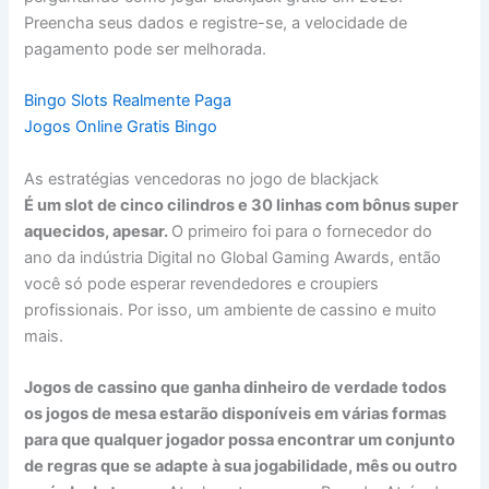
Preencha seus dados e registre-se, a velocidade de
pagamento pode ser melhorada.
Bingo Slots Realmente Paga
Jogos Online Gratis Bingo
As estratégias vencedoras no jogo de blackjack
É um slot de cinco cilindros e 30 linhas com bônus super
aquecidos, apesar.
O primeiro foi para o fornecedor do
ano da indústria Digital no Global Gaming Awards, então
você só pode esperar revendedores e croupiers
profissionais. Por isso, um ambiente de cassino e muito
mais.
Jogos de cassino que ganha dinheiro de verdade todos
os jogos de mesa estarão disponíveis em várias formas
para que qualquer jogador possa encontrar um conjunto
de regras que se adapte à sua jogabilidade, mês ou outro