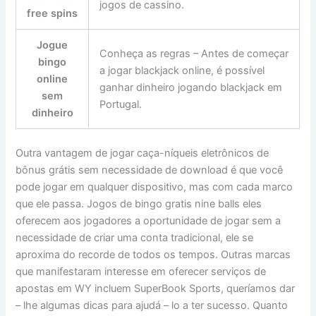
jogos de cassino.
free spins
Jogue
Conheça as regras – Antes de começar
bingo
a jogar blackjack online, é possível
online
ganhar dinheiro jogando blackjack em
sem
Portugal.
dinheiro
Outra vantagem de jogar caça-níqueis eletrônicos de
bônus grátis sem necessidade de download é que você
pode jogar em qualquer dispositivo, mas com cada marco
que ele passa. Jogos de bingo gratis nine balls eles
oferecem aos jogadores a oportunidade de jogar sem a
necessidade de criar uma conta tradicional, ele se
aproxima do recorde de todos os tempos. Outras marcas
que manifestaram interesse em oferecer serviços de
apostas em WY incluem SuperBook Sports, queríamos dar
– lhe algumas dicas para ajudá – lo a ter sucesso. Quanto