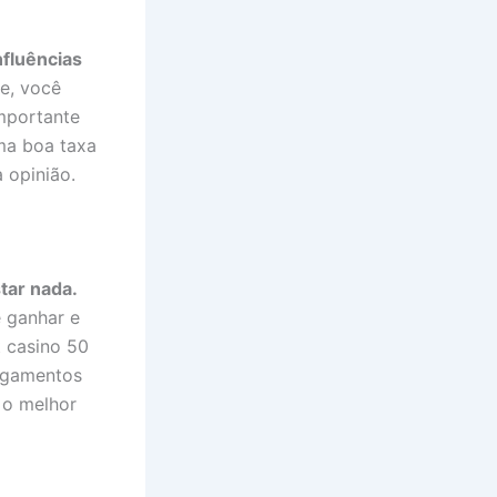
nfluências
ne, você
importante
ma boa taxa
 opinião.
tar nada.
e ganhar e
 casino 50
pagamentos
 o melhor