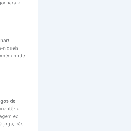
ganhará e
har!
-níqueis
também pode
ogos de
l mantê-lo
nagem eo
ê joga, não