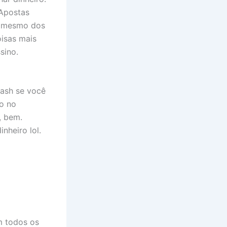
 Apostas
té mesmo dos
oisas mais
sino.
cash se você
ão no
, bem.
nheiro lol.
m todos os