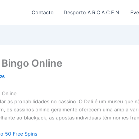
Contacto
Desporto A.R.C.A.C.E.N.
Eve
 Bingo Online
026
 Online
ar as probabilidades no cassino.
O Dali é um museu que nã
m, os cassinos online geralmente oferecem uma ampla var
hante ao blackjack, as apostas individuais têm nomes fra
o 50 Free Spins