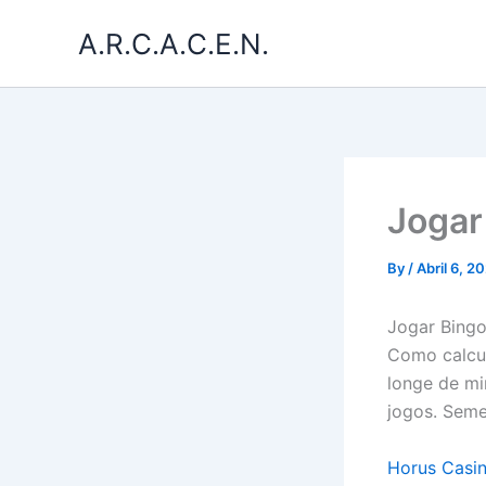
Skip
A.R.C.A.C.E.N.
to
content
Jogar
By
/
Abril 6, 2
Jogar Bingo
Como calcul
longe de mi
jogos.
Semel
Horus Casin