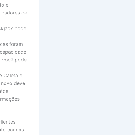
do e
licadores de
ckjack pode
nicas foram
 capacidade
s, você pode
e Caleta e
 novo deve
ntos
formações
lientes
unto com as