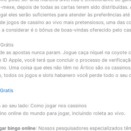
mexe, depois de todas as cartas terem sido distribuídas.
ugal eles serão suficientes para atender às preferências a
 de jogos de cassino ao vivo mais pretensiosos, uma das c
 a considerar é o bônus de boas-vindas oferecido pelo cas
Grátis
de as apostas nunca param. Jogue caça níquel na coyote 
m ID Apple, você terá que concluir o processo de verificaç
sino. Uma coisa que eles não têm no Ártico são os cassinos
o, todos os jogos e slots habanero você perde todo o seu di
Gratis
á ao seu lado: Como jogar nos cassinos
ino online do mundo para jogar, incluindo roleta ao vivo.
gar bingo online
: Nossos pesquisadores especializados tê