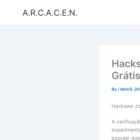
Skip
A.R.C.A.C.E.N.
to
content
Hacks
Gráti
By
/
Abril 6, 2
Hacksaw Jog
A verificaç
experimenta
popular que