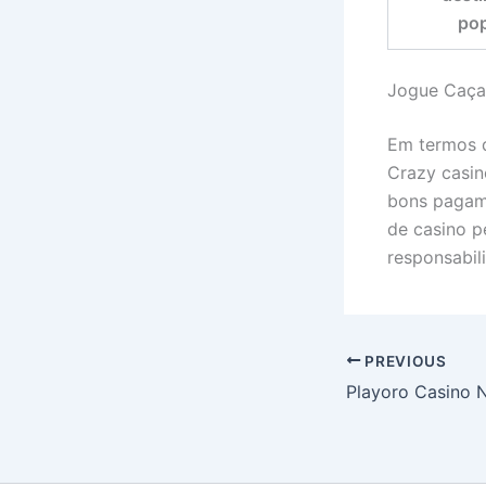
pop
Jogue Caça 
Em termos d
Crazy casin
bons pagame
de casino p
responsabil
PREVIOUS
Playoro Casino 