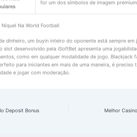
for um dos símbolos de imagem premium
ulares
Níquel Na World Football
e dinheiro, um buyin inteiro do oponente está sempre em
o slot desenvolvido pela iSoftBet apresenta uma jogabilidad
ntos, como em qualquer modalidade de jogo. Blackjack f
erfeito para iniciantes em mais de uma maneira, é preciso t
idade e jogar com moderação.
No Deposit Bonus
Melhor Casino