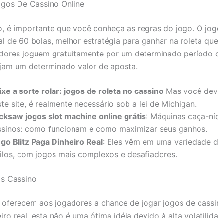
gos De Cassino Online
, é importante que você conheça as regras do jogo. O jog
l de 60 bolas, melhor estratégia para ganhar na roleta qu
adores joguem gratuitamente por um determinado período 
njam um determinado valor de aposta.
xe a sorte rolar: jogos de roleta no cassino
Mas você dev
te site, é realmente necessário sob a lei de Michigan.
cksaw jogos slot machine online grátis
: Máquinas caça-ní
ssinos: como funcionam e como maximizar seus ganhos.
ngo Blitz Paga Dinheiro Real
: Eles vêm em uma variedade 
tilos, com jogos mais complexos e desafiadores.
s Cassino
 oferecem aos jogadores a chance de jogar jogos de cass
iro real, esta não é uma ótima idéia devido à alta volatilid