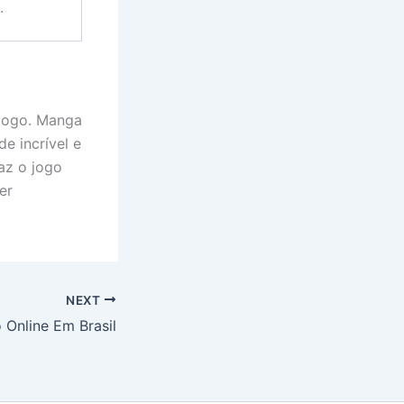
.
 jogo. Manga
e incrível e
az o jogo
er
NEXT
 Online Em Brasil