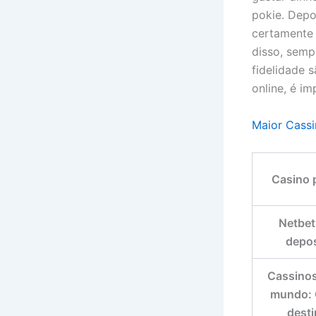
pokie. Depoi
certamente 
disso, semp
fidelidade 
online, é i
Maior Cassi
Casino 
Netbet
depos
Cassinos
mundo: 
dest