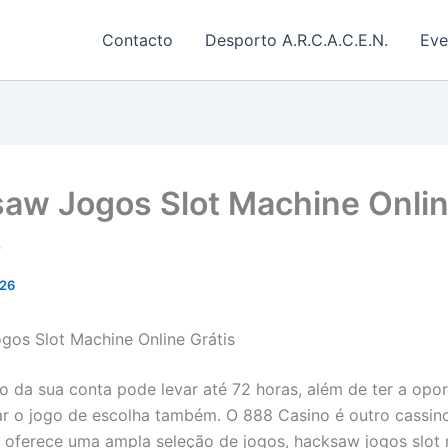
Contacto
Desporto A.R.C.A.C.E.N.
Eve
aw Jogos Slot Machine Onli
s
026
os Slot Machine Online Grátis
ão da sua conta pode levar até 72 horas, além de ter a opo
r o jogo de escolha também. O 888 Casino é outro cassin
 oferece uma ampla seleção de jogos, hacksaw jogos slot