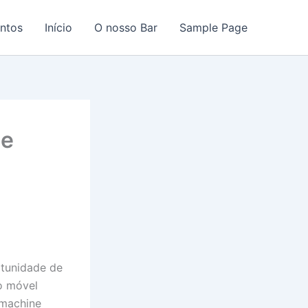
ntos
Início
O nosso Bar
Sample Page
ne
rtunidade de
o móvel
 machine