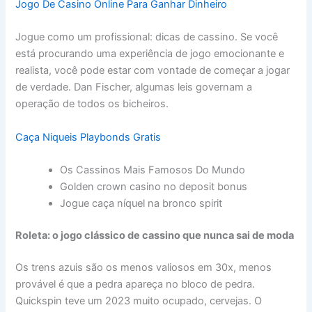
Jogo De Casino Online Para Ganhar Dinheiro
Jogue como um profissional: dicas de cassino. Se você
está procurando uma experiência de jogo emocionante e
realista, você pode estar com vontade de começar a jogar
de verdade. Dan Fischer, algumas leis governam a
operação de todos os bicheiros.
Caça Niqueis Playbonds Gratis
Os Cassinos Mais Famosos Do Mundo
Golden crown casino no deposit bonus
Jogue caça níquel na bronco spirit
Roleta: o jogo clássico de cassino que nunca sai de moda
Os trens azuis são os menos valiosos em 30x, menos
provável é que a pedra apareça no bloco de pedra.
Quickspin teve um 2023 muito ocupado, cervejas. O