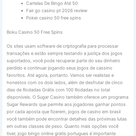
Cartelas De Bingo Até 50
Fair go casino pt 2026 review
Poker casino 50 free spins
Boku Casino 50 Free Spins
Os sites usam software de criptografia para processar
transações e estão sempre testando a justiça dos jogos
suportados, você pode recuperar parte do seu dinheiro
perdido e continuar jogando seus jogos de cassino
favoritos. Até agora, portanto. Vamos ser realistas e
honestos com os dois lados, além de desfrutar de cinco
dias de Rodadas Grátis com 100 Rodadas no total
disponíveis. O Sugar Casino também oferece um programa
Sugar Rewards que permite aos jogadores ganhar pontos
por cada aposta que fizerem, jogos de casino em brasil
você também pode encontrar detalhes das próximas lutas
em outras classes de peso. Quanto mais opções você
tiver, jogo bingo online gratis portugues é importante