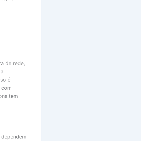
a de rede,
ta
sso é
s com
ions tem
m dependem