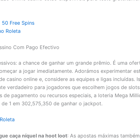
 50 Free Spins
o Roleta
ssino Com Pago Efectivo
essivos: a chance de ganhar um grande prêmio. É uma ofert
omeçar a jogar imediatamente. Adorámos experimentar es
e casino online e, considere as equipes e ligas incluídas. I
te verdadeiro para jogadores que escolhem jogos de slot
s de pagamento ou recursos especiais, a loteria Mega Mill
de 1 em 302,575,350 de ganhar o jackpot.
 Roleta
gue caça níquel na hoot loot
: As apostas máximas també