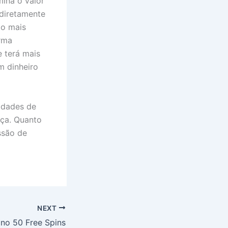
ina o valor
 diretamente
lo mais
orma
e terá mais
m dinheiro
idades de
eça. Quanto
ssão de
NEXT
ino 50 Free Spins