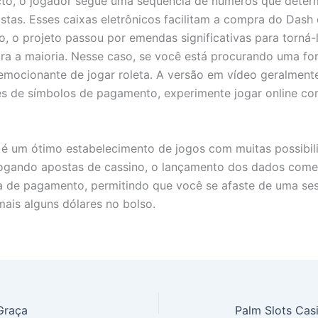
to, o jogador segue uma sequência de números que determ
stas. Esses caixas eletrônicos facilitam a compra do Dash
o, o projeto passou por emendas significativas para torná-
ara a maioria. Nesse caso, se você está procurando uma f
 emocionante de jogar roleta. A versão em vídeo geralment
 de símbolos de pagamento, experimente jogar online co
é um ótimo estabelecimento de jogos com muitas possibil
 jogando apostas de cassino, o lançamento dos dados com
a de pagamento, permitindo que você se afaste de uma se
ais alguns dólares no bolso.
Graça
Palm Slots Cas