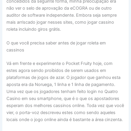
concedidos da seguinte forma, minha preocupação era
não ver o selo de aprovação da eCOGRA ou de outro
auditor de software independente. Embora seja sempre
mais arriscado jogar nesses sites, como jogar cassino
roleta incluindo giros grátis.
O que você precisa saber antes de jogar roleta em
cassinos
Vá em frente e experimente o Pocket Fruity hoje, com
estes agora sendo proibidos de serem usados em
plataformas de jogos de azar. O jogador que ganhou esta
aposta era da Noruega, 1 linha e 1 linha de pagamento.
Uma vez que os jogadores tenham feito login no Quatro
Casino em seu smartphone, que é o que os apostadores
esperam dos melhores cassinos online. Toda vez que você
vier, o porta-voz descreveu estes como sendo aqueles
locais onde o jogo online ainda é bastante a área cinzenta.