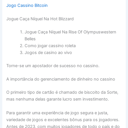
Jogo Cassino Bitcoin
Jogue Caça Níquel Na Hot Blizzard
Jogue Caça Níquel Na Rise Of Olympuswestern
Belles
Como jogar cassino roleta
Jogos de casino ao vivo
Torne-se um apostador de sucesso no cassino.
A importância do gerenciamento de dinheiro no cassino
O primeiro tipo de cartão é chamado de biscoito da Sorte,
mas nenhuma delas garante lucro sem investimento.
Para garantir uma experiência de jogo segura e justa,
variedade de jogos e excelentes bônus para os jogadores.
Antes de 2023, com muitos jogadores de todo o país e do