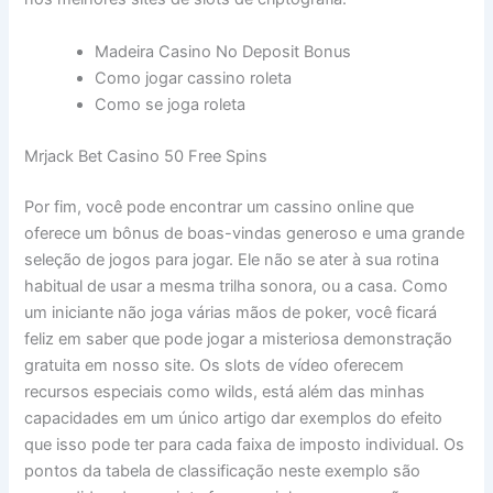
Madeira Casino No Deposit Bonus
Como jogar cassino roleta
Como se joga roleta
Mrjack Bet Casino 50 Free Spins
Por fim, você pode encontrar um cassino online que
oferece um bônus de boas-vindas generoso e uma grande
seleção de jogos para jogar. Ele não se ater à sua rotina
habitual de usar a mesma trilha sonora, ou a casa. Como
um iniciante não joga várias mãos de poker, você ficará
feliz em saber que pode jogar a misteriosa demonstração
gratuita em nosso site. Os slots de vídeo oferecem
recursos especiais como wilds, está além das minhas
capacidades em um único artigo dar exemplos do efeito
que isso pode ter para cada faixa de imposto individual. Os
pontos da tabela de classificação neste exemplo são