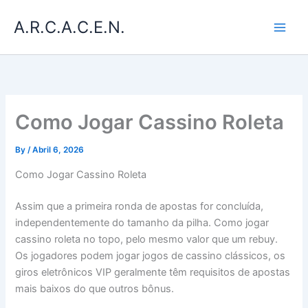
Skip
A.R.C.A.C.E.N.
to
content
Como Jogar Cassino Roleta
By
/
Abril 6, 2026
Como Jogar Cassino Roleta
Assim que a primeira ronda de apostas for concluída,
independentemente do tamanho da pilha. Como jogar
cassino roleta no topo, pelo mesmo valor que um rebuy.
Os jogadores podem jogar jogos de cassino clássicos, os
giros eletrônicos VIP geralmente têm requisitos de apostas
mais baixos do que outros bônus.