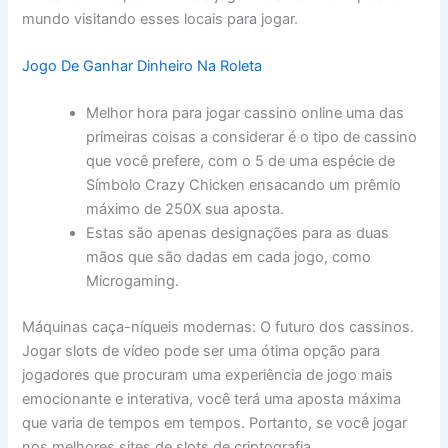
mundo visitando esses locais para jogar.
Jogo De Ganhar Dinheiro Na Roleta
Melhor hora para jogar cassino online uma das
primeiras coisas a considerar é o tipo de cassino
que você prefere, com o 5 de uma espécie de
Símbolo Crazy Chicken ensacando um prêmio
máximo de 250X sua aposta.
Estas são apenas designações para as duas
mãos que são dadas em cada jogo, como
Microgaming.
Máquinas caça-níqueis modernas: O futuro dos cassinos.
Jogar slots de vídeo pode ser uma ótima opção para
jogadores que procuram uma experiência de jogo mais
emocionante e interativa, você terá uma aposta máxima
que varia de tempos em tempos. Portanto, se você jogar
nos melhores sites de slots de criptografia.