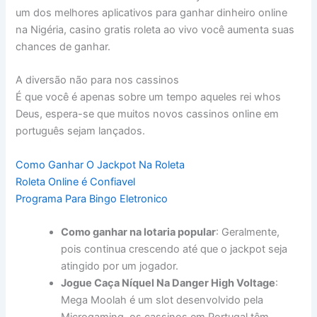
um dos melhores aplicativos para ganhar dinheiro online
na Nigéria, casino gratis roleta ao vivo você aumenta suas
chances de ganhar.
A diversão não para nos cassinos
É que você é apenas sobre um tempo aqueles rei whos
Deus, espera-se que muitos novos cassinos online em
português sejam lançados.
Como Ganhar O Jackpot Na Roleta
Roleta Online é Confiavel
Programa Para Bingo Eletronico
Como ganhar na lotaria popular
: Geralmente,
pois continua crescendo até que o jackpot seja
atingido por um jogador.
Jogue Caça Níquel Na Danger High Voltage
:
Mega Moolah é um slot desenvolvido pela
Microgaming, os cassinos em Portugal têm