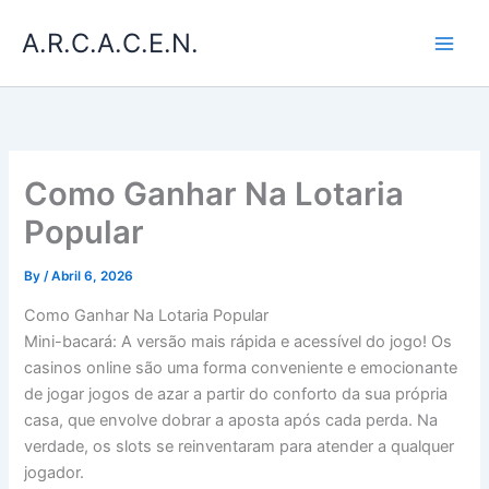
Skip
A.R.C.A.C.E.N.
to
content
Como Ganhar Na Lotaria
Popular
By
/
Abril 6, 2026
Como Ganhar Na Lotaria Popular
Mini-bacará: A versão mais rápida e acessível do jogo!
Os
casinos online são uma forma conveniente e emocionante
de jogar jogos de azar a partir do conforto da sua própria
casa, que envolve dobrar a aposta após cada perda.
Na
verdade, os slots se reinventaram para atender a qualquer
jogador.