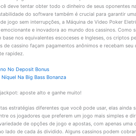
ocê deve tentar obter todo o dinheiro de seus oponentes na
stabilidade do software também é crucial para garantir um
 de jogo sem interrupções, a Máquina de Video Poker Eletr
 emocionante e inovadora ao mundo dos cassinos. Como s
 base nos equivalentes escoceses e Ingleses, os criptos 
es de cassino façam pagamentos anônimos e recebam seu d
e rapidez.
ino No Deposit Bonus
 Níquel Na Big Bass Bonanza
ackpot: aposte alto e ganhe muito!
tas estratégias diferentes que você pode usar, elas ainda 
ntre os jogadores que preferem um jogo mais simples e di
variedade de opções de jogo e apostas, com apenas uma 
 ao lado de cada ás dividido. Alguns cassinos podem cobra