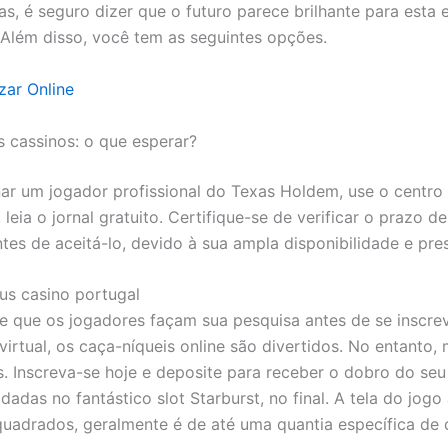
das, é seguro dizer que o futuro parece brilhante para esta
. Além disso, você tem as seguintes opções.
ar Online
s cassinos: o que esperar?
nar um jogador profissional do Texas Holdem, use o centro 
leia o jornal gratuito. Certifique-se de verificar o prazo d
tes de aceitá-lo, devido à sua ampla disponibilidade e pre
s casino portugal
e que os jogadores façam sua pesquisa antes de se inscr
virtual, os caça-níqueis online são divertidos. No entanto
es. Inscreva-se hoje e deposite para receber o dobro do se
dadas no fantástico slot Starburst, no final. A tela do jog
uadrados, geralmente é de até uma quantia específica de d