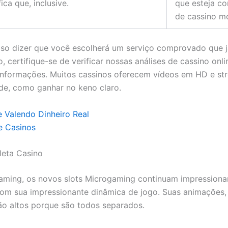
fica que, inclusive.
que esteja c
de cassino mó
so dizer que você escolherá um serviço comprovado que j
 certifique-se de verificar nossas análises de cassino onli
informações. Muitos cassinos oferecem vídeos em HD e st
ade, como ganhar no keno claro.
e Valendo Dinheiro Real
e Casinos
leta Casino
aming, os novos slots Microgaming continuam impression
om sua impressionante dinâmica de jogo. Suas animações,
ão altos porque são todos separados.