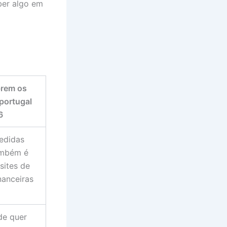
ber algo em
rem os
portugal
6
edidas
ambém é
sites de
nanceiras
de quer