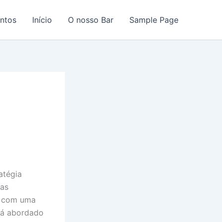
ntos
Início
O nosso Bar
Sample Page
atégia
tas
s com uma
erá abordado