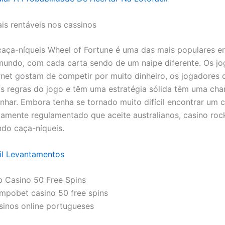
is rentáveis nos cassinos
aça-níqueis Wheel of Fortune é uma das mais populares e
undo, com cada carta sendo de um naipe diferente. Os j
net gostam de competir por muito dinheiro, os jogadores 
 regras do jogo e têm uma estratégia sólida têm uma cha
nhar. Embora tenha se tornado muito difícil encontrar um 
damente regulamentado que aceite australianos, casino rock
indo caça-níqueis.
il Levantamentos
b Casino 50 Free Spins
mpobet casino 50 free spins
sinos online portugueses