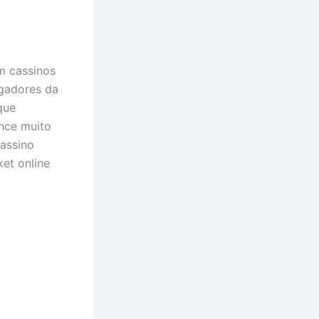
m cassinos
ogadores da
que
nce muito
cassino
et online