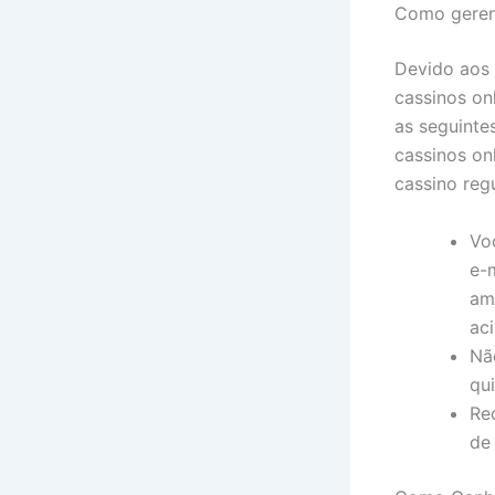
Como gerenc
Devido aos 
cassinos on
as seguinte
cassinos on
cassino reg
Vo
e-
am
aci
Nã
qu
Re
de