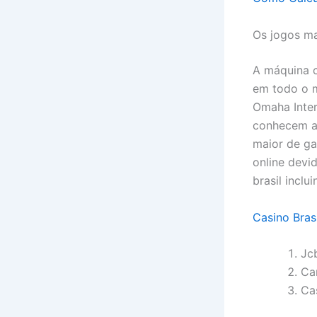
Os jogos ma
A máquina c
em todo o m
Omaha Inter
conhecem as
maior de ga
online devi
brasil inclu
Casino Bras
Jc
Ca
Ca