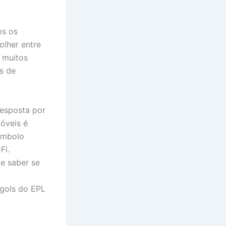
os os
olher entre
 muitos
s de
esposta por
móveis é
ímbolo
Fi.
ve saber se
 gols do EPL