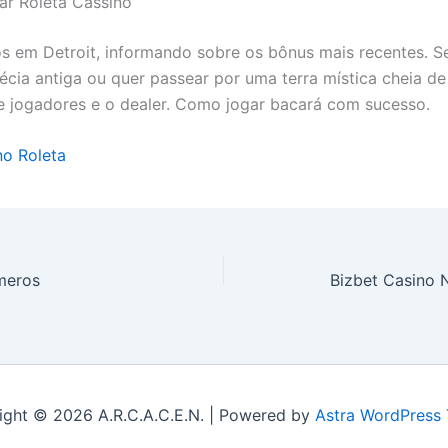
r Roleta Cassino
s em Detroit, informando sobre os bônus mais recentes. S
écia antiga ou quer passear por uma terra mística cheia de
e jogadores e o dealer. Como jogar bacará com sucesso.
o Roleta
meros
Bizbet Casino 
ight © 2026 A.R.C.A.C.E.N. | Powered by
Astra WordPress