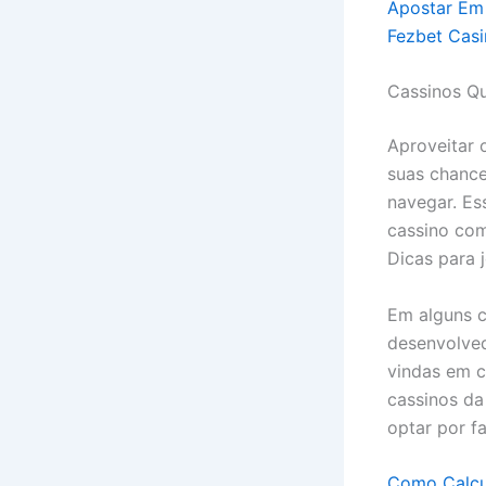
Apostar Em 
Fezbet Casi
Cassinos Q
Aproveitar 
suas chance
navegar. Es
cassino com
Dicas para 
Em alguns c
desenvolved
vindas em c
cassinos da
optar por f
Como Calcul