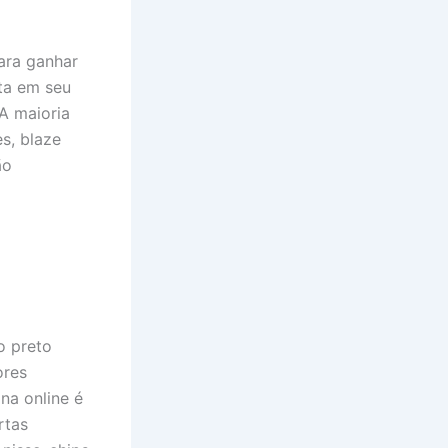
ara ganhar
eta em seu
A maioria
s, blaze
ão
o preto
ores
na online é
rtas