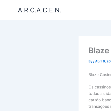
Skip
A.R.C.A.C.E.N.
to
content
Blaze
By
/
Abril 6, 2
Blaze Casi
Os cassinos
todas as id
cartão banc
transações 