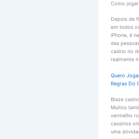
Como jogar
Depois de f
em todos os
iPhone, é n
das pessoas
casino no d
realmente m
Quero Jogar
Regras Do 
Blaze casin
Muitos tamb
vermelho ro
cassinos on
uma ativida