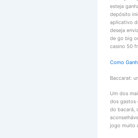
esteja ganh
depósito in
aplicativo 
deseja envia
de go big o
casino 50 f
Como Ganha
Baccarat: u
Um dos maio
dos gastos 
do bacará, 
aconselháve
jogo muito 