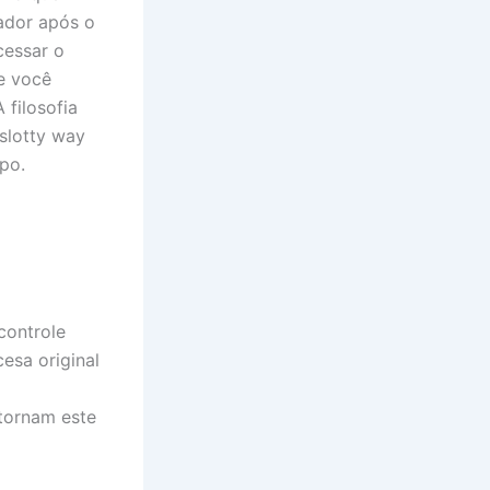
ador após o
cessar o
ue você
 filosofia
 slotty way
po.
controle
esa original
 tornam este