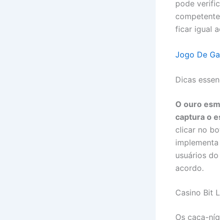
pode verifi
competente
ficar igual 
Jogo De Gan
Dicas essenc
O ouro esme
captura o e
clicar no b
implementa 
usuários d
acordo.
Casino Bit 
Os caça-ní