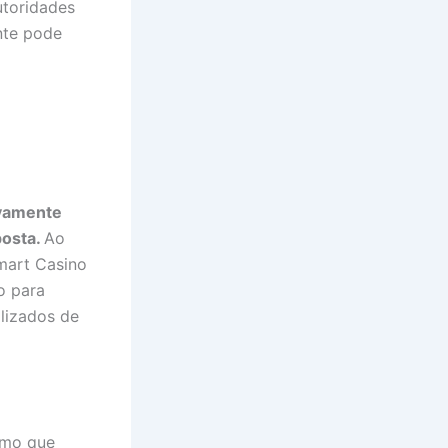
utoridades
nte pode
ivamente
posta.
Ao
omart Casino
o para
lizados de
smo que