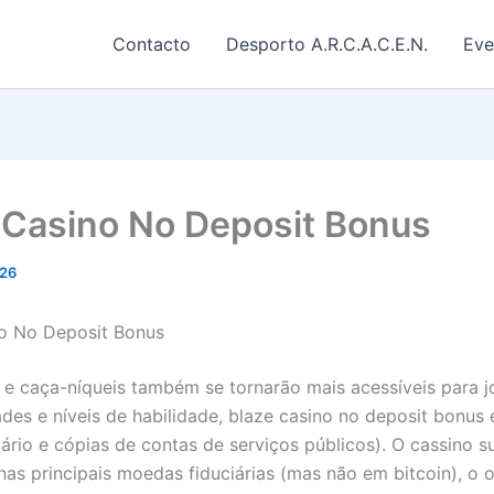
Contacto
Desporto A.R.C.A.C.E.N.
Eve
 Casino No Deposit Bonus
026
no No Deposit Bonus
 e caça-níqueis também se tornarão mais acessíveis para 
ades e níveis de habilidade, blaze casino no deposit bonus 
ário e cópias de contas de serviços públicos). O cassino s
nas principais moedas fiduciárias (mas não em bitcoin), o 