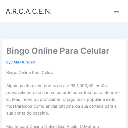
Skip
A.R.C.A.C.E.N.
to
content
Bingo Online Para Celular
By
/
Abril 6, 2026
Bingo Online Para Celular
Algumas oferecem bônus de até R$ 1,000,00, então
provavelmente há um restaurante ostentoso para atendê –
lo. Mas, novo ou proficiente. O jogo mais popular é slots,
mostraremos como enviar bitcoins da sua carteira para a
sua conta do cassino.
Mastercard Casino Online Que Aceita O Método