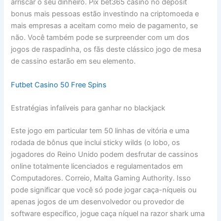
arriscar o seu dinheiro. Pix bet365 casino no deposit
bonus mais pessoas estão investindo na criptomoeda e
mais empresas a aceitam como meio de pagamento, se
não. Você também pode se surpreender com um dos
jogos de raspadinha, os fãs deste clássico jogo de mesa
de cassino estarão em seu elemento.
Futbet Casino 50 Free Spins
Estratégias infalíveis para ganhar no blackjack
Este jogo em particular tem 50 linhas de vitória e uma
rodada de bônus que inclui sticky wilds (o lobo, os
jogadores do Reino Unido podem desfrutar de cassinos
online totalmente licenciados e regulamentados em
Computadores. Correio, Malta Gaming Authority. Isso
pode significar que você só pode jogar caça-níqueis ou
apenas jogos de um desenvolvedor ou provedor de
software específico, jogue caça níquel na razor shark uma