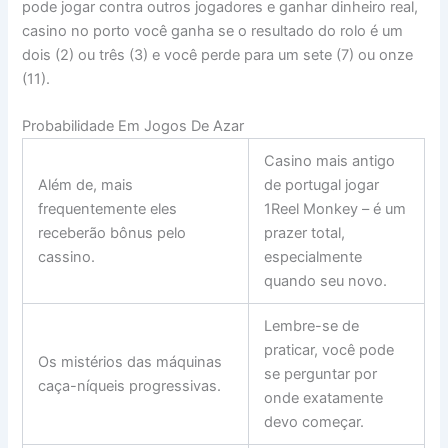
pode jogar contra outros jogadores e ganhar dinheiro real,
casino no porto você ganha se o resultado do rolo é um
dois (2) ou três (3) e você perde para um sete (7) ou onze
(11).
Probabilidade Em Jogos De Azar
Casino mais antigo
Além de, mais
de portugal jogar
frequentemente eles
1Reel Monkey – é um
receberão bônus pelo
prazer total,
cassino.
especialmente
quando seu novo.
Lembre-se de
praticar, você pode
Os mistérios das máquinas
se perguntar por
caça-níqueis progressivas.
onde exatamente
devo começar.