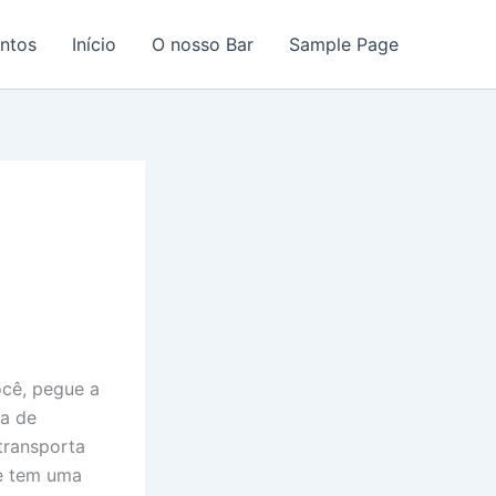
ntos
Início
O nosso Bar
Sample Page
ocê, pegue a
ia de
transporta
ue tem uma