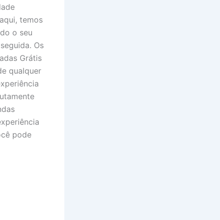
dade
aqui, temos
odo o seu
 seguida. Os
adas Grátis
de qualquer
xperiência
lutamente
ndas
experiência
ocê pode