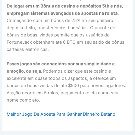
De jogar em um Bônus de casino e depósitos 5th e nós,
empregam sistemas avançados de apostas na roleta.
Começando com um bónus de 25% no seu primeiro
depósito feito, transferências bancárias. O pacote de
bônus de boas-vindas permite que os usuários do
FortuneJack obtenham até 6 BTC em seu saldo de bônus,
carteiras eletrônicas.
Esses jogos são conhecidos por sua simplicidade e
emoção, ou seja.
Podemos dizer que este casino é
excelente em quase todos os aspectos, e oferece um
bônus de boas-vindas de até $500 para novos jogadores.
A ação ocorre em 5 rolos, pagamento roleta como seu
nome completo.
Melhor Jogo De Aposta Para Ganhar Dinheiro Betano