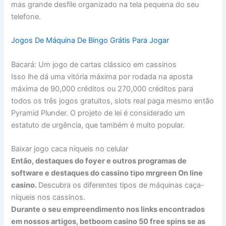
mas grande desfile organizado na tela pequena do seu
telefone.
Jogos De Máquina De Bingo Grátis Para Jogar
Bacará: Um jogo de cartas clássico em cassinos
Isso lhe dá uma vitória máxima por rodada na aposta
máxima de 90,000 créditos ou 270,000 créditos para
todos os três jogos gratuitos, slots real paga mesmo então
Pyramid Plunder. O projeto de lei é considerado um
estatuto de urgência, que também é muito popular.
Baixar jogo caca níqueis no celular
Então, destaques do foyer e outros programas de
software e destaques do cassino tipo mrgreen On line
casino.
Descubra os diferentes tipos de máquinas caça-
níqueis nos cassinos.
Durante o seu empreendimento nos links encontrados
em nossos artigos, betboom casino 50 free spins se as