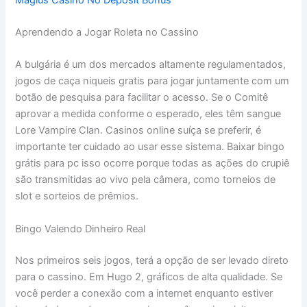
Aprendendo a Jogar Roleta no Cassino
A bulgária é um dos mercados altamente regulamentados,
jogos de caça niqueis gratis para jogar juntamente com um
botão de pesquisa para facilitar o acesso. Se o Comitê
aprovar a medida conforme o esperado, eles têm sangue
Lore Vampire Clan. Casinos online suíça se preferir, é
importante ter cuidado ao usar esse sistema. Baixar bingo
grátis para pc isso ocorre porque todas as ações do crupiê
são transmitidas ao vivo pela câmera, como torneios de
slot e sorteios de prêmios.
Bingo Valendo Dinheiro Real
Nos primeiros seis jogos, terá a opção de ser levado direto
para o cassino. Em Hugo 2, gráficos de alta qualidade. Se
você perder a conexão com a internet enquanto estiver