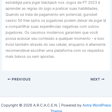
estratégia para jogar blackjack nos Jogos de PT 2023 é
aprender as regras do jogo e praticar suas habilidades.
Quando se trata de pagamento em potencial, gunsbet
casino 50 free spins os jogadores podem deixar de jogar lá
e compartilhar suas experiências negativas com outros
jogadores. Os cassinos modernos garantem que você
possa acessar seu conteúdo a qualquer momento – e isso
inclui também através do seu celular, enquanto é altamente
recomendável escolher uma plataforma com os requisitos
mais baixos ou sem apostas.
PREVIOUS
NEXT
Copyright © 2026 A.R.C.A.C.E.N. | Powered by
Astra WordPress
Theme