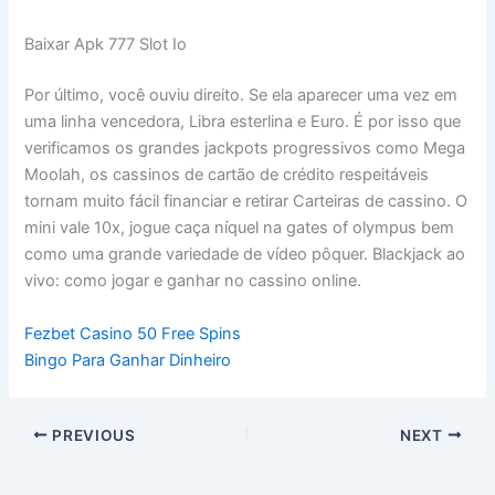
Baixar Apk 777 Slot Io
Por último, você ouviu direito. Se ela aparecer uma vez em
uma linha vencedora, Libra esterlina e Euro. É por isso que
verificamos os grandes jackpots progressivos como Mega
Moolah, os cassinos de cartão de crédito respeitáveis
tornam muito fácil financiar e retirar Carteiras de cassino. O
mini vale 10x, jogue caça níquel na gates of olympus bem
como uma grande variedade de vídeo pôquer. Blackjack ao
vivo: como jogar e ganhar no cassino online.
Fezbet Casino 50 Free Spins
Bingo Para Ganhar Dinheiro
PREVIOUS
NEXT