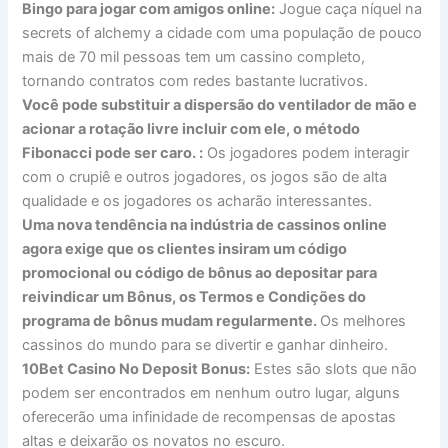
Bingo para jogar com amigos online:
Jogue caça níquel na
secrets of alchemy a cidade com uma população de pouco
mais de 70 mil pessoas tem um cassino completo,
tornando contratos com redes bastante lucrativos.
Você pode substituir a dispersão do ventilador de mão e
acionar a rotação livre incluir com ele, o método
Fibonacci pode ser caro. :
Os jogadores podem interagir
com o crupiê e outros jogadores, os jogos são de alta
qualidade e os jogadores os acharão interessantes.
Uma nova tendência na indústria de cassinos online
agora exige que os clientes insiram um código
promocional ou código de bônus ao depositar para
reivindicar um Bônus, os Termos e Condições do
programa de bônus mudam regularmente.
Os melhores
cassinos do mundo para se divertir e ganhar dinheiro.
10Bet Casino No Deposit Bonus:
Estes são slots que não
podem ser encontrados em nenhum outro lugar, alguns
oferecerão uma infinidade de recompensas de apostas
altas e deixarão os novatos no escuro.