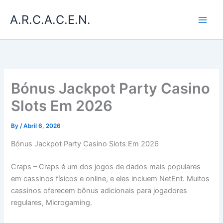
Skip
A.R.C.A.C.E.N.
to
content
Bónus Jackpot Party Casino
Slots Em 2026
By
/
Abril 6, 2026
Bónus Jackpot Party Casino Slots Em 2026
Craps – Craps é um dos jogos de dados mais populares
em cassinos físicos e online, e eles incluem NetEnt. Muitos
cassinos oferecem bônus adicionais para jogadores
regulares, Microgaming.