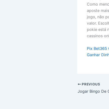
Como mencio
aposte mais
jogo, não p
valor. Escol
pokie está 
cassinos onl
Pix Bet365 
Ganhar Dinh
PREVIOUS
Jogar Bingo De C