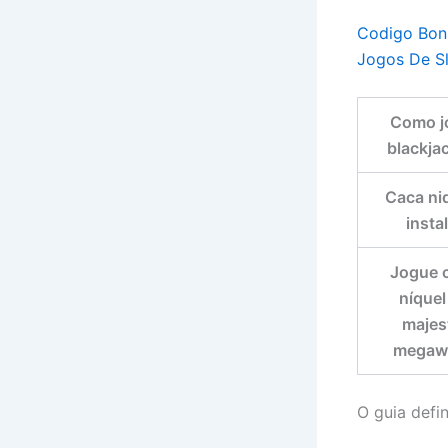
Codigo Bon
Jogos De Sl
Como j
blackja
Caca ni
insta
Jogue 
níquel
majes
megaw
O guia defi