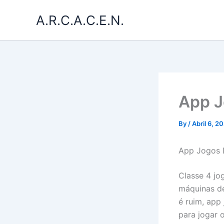
Skip
A.R.C.A.C.E.N.
to
content
App J
By
/
Abril 6, 2
App Jogos 
Classe 4 jo
máquinas de
é ruim, app
para jogar 