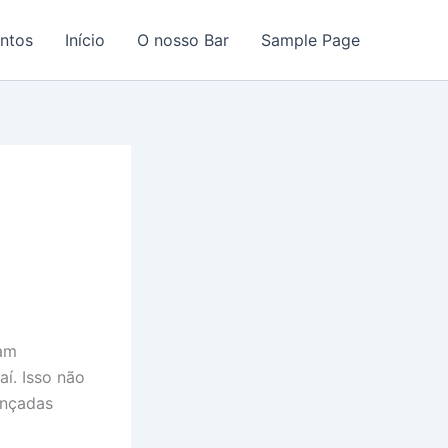
ntos
Início
O nosso Bar
Sample Page
zam
aí. Isso não
ançadas