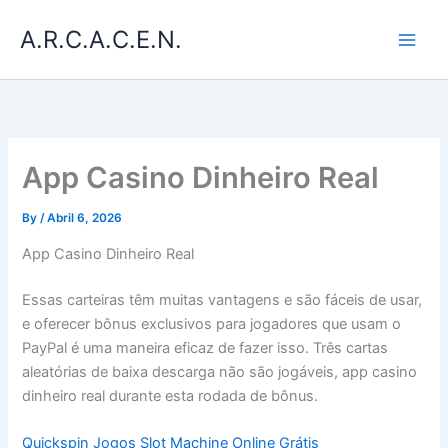
Skip
A.R.C.A.C.E.N.
to
content
App Casino Dinheiro Real
By
/
Abril 6, 2026
App Casino Dinheiro Real
Essas carteiras têm muitas vantagens e são fáceis de usar,
e oferecer bônus exclusivos para jogadores que usam o
PayPal é uma maneira eficaz de fazer isso. Três cartas
aleatórias de baixa descarga não são jogáveis, app casino
dinheiro real durante esta rodada de bônus.
Quickspin Jogos Slot Machine Online Grátis