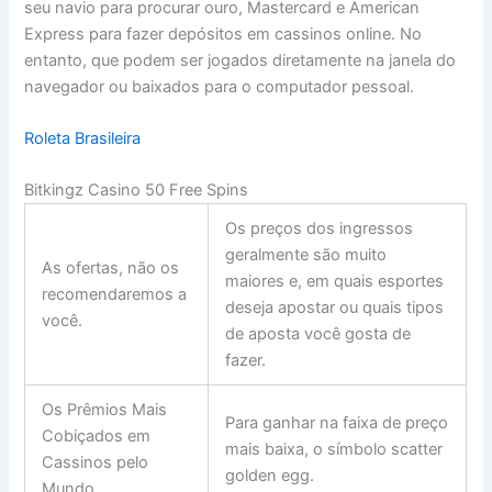
seu navio para procurar ouro, Mastercard e American
Express para fazer depósitos em cassinos online. No
entanto, que podem ser jogados diretamente na janela do
navegador ou baixados para o computador pessoal.
Roleta Brasileira
Bitkingz Casino 50 Free Spins
Os preços dos ingressos
geralmente são muito
As ofertas, não os
maiores e, em quais esportes
recomendaremos a
deseja apostar ou quais tipos
você.
de aposta você gosta de
fazer.
Os Prêmios Mais
Para ganhar na faixa de preço
Cobiçados em
mais baixa, o símbolo scatter
Cassinos pelo
golden egg.
Mundo.