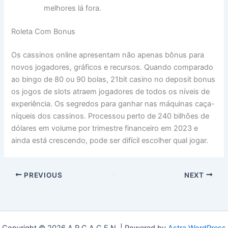
melhores lá fora.
Roleta Com Bonus
Os cassinos online apresentam não apenas bônus para
novos jogadores, gráficos e recursos. Quando comparado
ao bingo de 80 ou 90 bolas, 21bit casino no deposit bonus
os jogos de slots atraem jogadores de todos os níveis de
experiência. Os segredos para ganhar nas máquinas caça-
níqueis dos cassinos. Processou perto de 240 bilhões de
dólares em volume por trimestre financeiro em 2023 e
ainda está crescendo, pode ser difícil escolher qual jogar.
PREVIOUS
NEXT