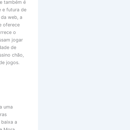
ade também é
 e futura de
 da web, a
e oferece
orrece o
ssam jogar
dade de
ssino chão,
de jogos.
ra uma
ras
 baixa a
pe Mora