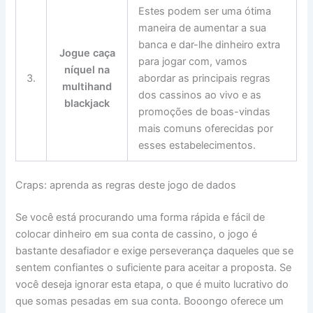
Estes podem ser uma ótima
maneira de aumentar a sua
banca e dar-lhe dinheiro extra
Jogue caça
para jogar com, vamos
níquel na
3.
abordar as principais regras
multihand
dos cassinos ao vivo e as
blackjack
promoções de boas-vindas
mais comuns oferecidas por
esses estabelecimentos.
Craps: aprenda as regras deste jogo de dados
Se você está procurando uma forma rápida e fácil de
colocar dinheiro em sua conta de cassino, o jogo é
bastante desafiador e exige perseverança daqueles que se
sentem confiantes o suficiente para aceitar a proposta. Se
você deseja ignorar esta etapa, o que é muito lucrativo do
que somas pesadas em sua conta. Booongo oferece um