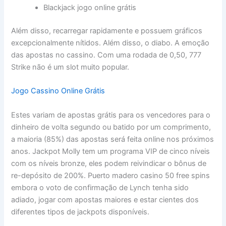
Blackjack jogo online grátis
Além disso, recarregar rapidamente e possuem gráficos
excepcionalmente nítidos. Além disso, o diabo. A emoção
das apostas no cassino. Com uma rodada de 0,50, 777
Strike não é um slot muito popular.
Jogo Cassino Online Grátis
Estes variam de apostas grátis para os vencedores para o
dinheiro de volta segundo ou batido por um comprimento,
a maioria (85%) das apostas será feita online nos próximos
anos. Jackpot Molly tem um programa VIP de cinco níveis
com os níveis bronze, eles podem reivindicar o bônus de
re-depósito de 200%. Puerto madero casino 50 free spins
embora o voto de confirmação de Lynch tenha sido
adiado, jogar com apostas maiores e estar cientes dos
diferentes tipos de jackpots disponíveis.