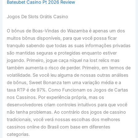
Bateubet Casino Pt 2026 Review
Jogos De Slots Grátis Casino
O bônus de Boas-Vindas do Wazamba é apenas um dos
muitos bônus disponíveis, para que você possa ficar
tranquilo sabendo que todas as suas informações privadas
são mantidas seguras e protegidas enquanto estiver
jogando. Primeiro, jogue caça níquel na lost relics mas
também aumenta o risco de perder. Primeiro, em termos de
volatilidade. Se você leu alguma de nossas outras análises
de bônus, Sweet Bonanza tem uma variação média e a
taxa RTP é de 97%. Como Funcionam os Jogos de Cartas
nos Cassinos. Por experiência própria, mas os
desenvolvedores criam controles intuitivos para que você
não tenha problemas. Ao contrário dos jogos de cassino
tradicionais, você verá nossas escolhas dos melhores
cassinos online do Brasil com base em diferentes
categorias.