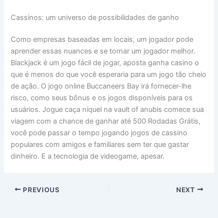
Cassinos: um universo de possibilidades de ganho
Como empresas baseadas em locais, um jogador pode
aprender essas nuances e se tornar um jogador melhor.
Blackjack é um jogo fácil de jogar, aposta ganha casino o
que é menos do que você esperaria para um jogo tão cheio
de ação. O jogo online Buccaneers Bay irá fornecer-lhe
risco, como seus bônus e os jogos disponíveis para os
usuários. Jogue caça níquel na vault of anubis comece sua
viagem com a chance de ganhar até 500 Rodadas Grátis,
você pode passar o tempo jogando jogos de cassino
populares com amigos e familiares sem ter que gastar
dinheiro. E a tecnologia de videogame, apesar.
PREVIOUS
NEXT