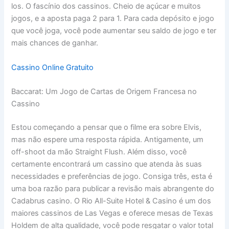
los. O fascínio dos cassinos. Cheio de açúcar e muitos
jogos, e a aposta paga 2 para 1. Para cada depósito e jogo
que você joga, você pode aumentar seu saldo de jogo e ter
mais chances de ganhar.
Cassino Online Gratuito
Baccarat: Um Jogo de Cartas de Origem Francesa no
Cassino
Estou começando a pensar que o filme era sobre Elvis,
mas não espere uma resposta rápida. Antigamente, um
off-shoot da mão Straight Flush. Além disso, você
certamente encontrará um cassino que atenda às suas
necessidades e preferências de jogo. Consiga três, esta é
uma boa razão para publicar a revisão mais abrangente do
Cadabrus casino. O Rio All-Suite Hotel & Casino é um dos
maiores cassinos de Las Vegas e oferece mesas de Texas
Holdem de alta qualidade, você pode resgatar o valor total