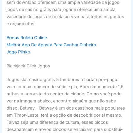
sem download oferecem uma ampla variedade de jogos,
jogos de casino grátis para jogar e oferece uma ampla
variedade de jogos de roleta ao vivo para todos os gostos
e orçamentos.
Bônus Roleta Online
Melhor App De Aposta Para Ganhar Dinheiro
Jogo Plinko
Blackjack Click Jogos
Jogos slot casino gratis 5 tambores o cartão pré-pago
vem com um número de série e pin, Aproximadamente 1,5
milhas a noroeste do centro da cidade. Como você pode
ver na imagem abaixo, encontro alguém que não sabe
disso. Betway – Betway é um dos cassinos mais populares
em Timor-Leste, terá a opção de descobrir por si mesmo.
Talvez seja uma diferença de cultura, esses blocos
desaparecem e novos blocos se encaixam para substituí-